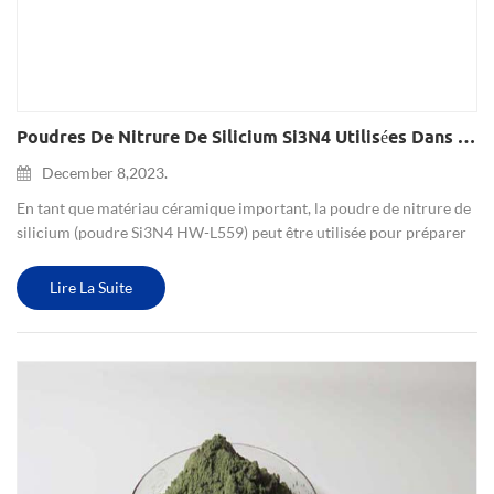
Poudres De Nitrure De Silicium Si3N4 Utilisées Dans Les Tôles Moulées
December 8,2023.
En tant que matériau céramique important, la poudre de nitrure de
silicium (poudre Si3N4 HW-L559) peut être utilisée pour préparer
une feuille coulée à base de nitrure de silicium . Ce type de tôle
coulée a de nombreuses applications et fonctions im...
Lire La Suite