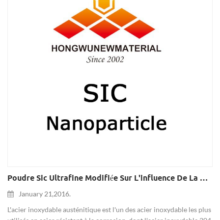
Poudre Sic Ultrafine Modifiée Sur L'influence De La Résistance À La Corrosion De L'acier Inoxydable 304
January 21,2016.
L'acier inoxydable austénitique est l'un des acier inoxydable les plus