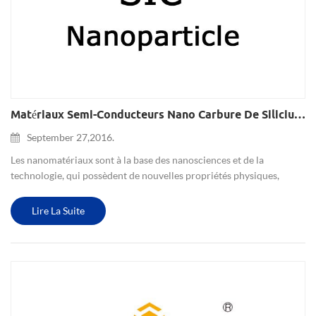
Matériaux Semi-Conducteurs Nano Carbure De Silicium Sic
September 27,2016.
Les nanomatériaux sont à la base des nanosciences et de la
technologie, qui possèdent de nouvelles propriétés physiques,
chimiques et biologiques. à l'heure actuelle, il joue un rôle de plus
en plus important dans de nombreux domaines de stockage de ...
Lire La Suite