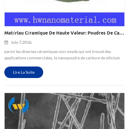
Matériau Céramique De Haute Valeur: Poudres De Carbure De Silicium
July 7,2016.
parmi les diverses céramiques non-oxyde qui ont trouvé des
applications commerciales, la nanopoudre de carbure de silicium
(sic) est le leader. les propriétés attractives, telles que la bonne
résistance spécifique et le module d'élasticité en fonctio...
Lire La Suite