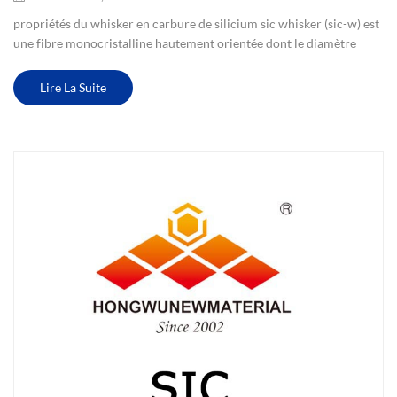
propriétés du whisker en carbure de silicium sic whisker (sic-w) est
une fibre monocristalline hautement orientée dont le diamètre
varie de nanomètre à micromètre. la structure cristalline est
similaire à celle du diamant. il y a peu d'impuretés ...
Lire La Suite