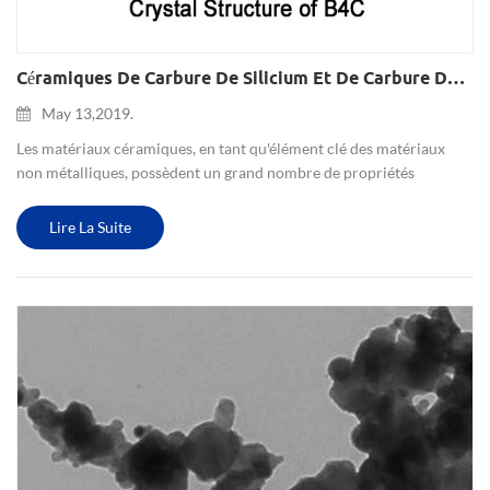
Céramiques De Carbure De Silicium Et De Carbure De Bore Utilisées Dans Le Domaine Des Blindages Pare-Balles
May 13,2019.
Les matériaux céramiques, en tant qu'élément clé des matériaux
non métalliques, possèdent un grand nombre de propriétés
extrêmement attrayantes, telles que de bonnes propriétés
mécaniques et électrochimiques, une faible conductivité
Lire La Suite
thermique, un...