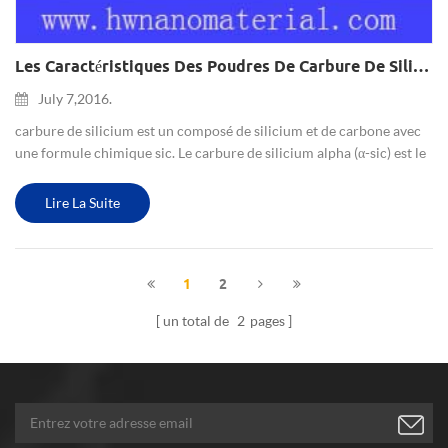
Les Caractéristiques Des Poudres De Carbure De Silicium
July 7,2016.
carbure de silicium est un composé de silicium et de carbone avec
une formule chimique sic. Le carbure de silicium alpha (α-sic) est le
polymorphe le plus couramment rencontré. la modification bêta (β-
sic), avec une structure cristalline de blende de...
Lire La Suite
1
2
un total de
2
pages