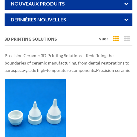
NOUVEAUX PRODUITS
DERNIÈRES NOUVELLES
vue :
3D PRINTING SOLUTIONS
Grid Vi
Li
Precision Ceramic 3D Printing Solutions – Redefining the
boundaries of ceramic manufacturing, from dental restorations to
aerospace-grade high-temperature components.Precision ceramic
3D printing turns impossible structures into reality.