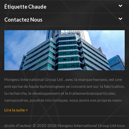
Étiquette Chaude
Contactez Nous
Hongwu International Group Ltd , avec la marque hwnano, est une
entreprise de haute technologieen se concentrant sur la fabrication,
la recherche, le développement et le traitementnanoparticules,
nanopoudres, poudres microniques. nous avons nos propres nano-
poudresbase de production et centre de R u0026 D situé à xuzhou,
Lire la suite +
Jiangsu, fournissant princi...
droits d\'auteur © 2010-2026 Hongwu International Group Ltd tous