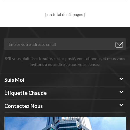
votre contenu fonctionnalisé
amine requis.
un total de
1
pages
S\'il vous plaît lisez la suite, rester posté, vous abonner, et nous vous
invitons à nous dire ce que vous pensez.
Suis Moi
Étiquette Chaude
Contactez Nous