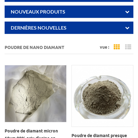
NOUVEAUX PRODUITS
DERNIÈRES NOUVELLES
vue :
POUDRE DE NANO DIAMANT
Grid Vi
Li
Poudre de diamant micron
Poudre de diamant presque