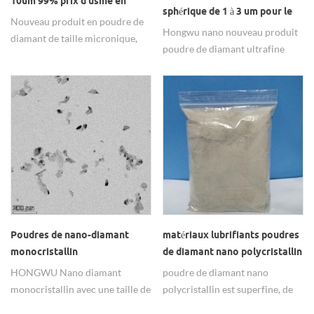
10um 99% prix d'usine en
sphérique de 1 à 3 um pour le
Chine
Nouveau produit en poudre de
polissage
Hongwu nano nouveau produit
diamant de taille micronique,
poudre de diamant ultrafine
offre directe d'usine en Chine
monocristallin, morphologie
(certifiée ISO), prix avantageux,
proche de la sphère, peut être
peut offrir en petite quantité et
appliquée pour le polissage, etc.
par lots. tout besoin est
Offre directe d'usine avec un
bienvenue à l'enquête.
prix avantageux, tout besoin est
bienvenu à l'enquête
Poudres de nano-diamant
matériaux lubrifiants poudres
monocristallin
de diamant nano polycristallin
HONGWU Nano diamant
poudre de diamant nano
monocristallin avec une taille de
polycristallin est superfine, de
particule uniforme et une forte
haute pureté, largement utilisé