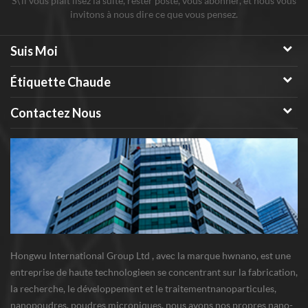
S\'il vous plaît lisez la suite, rester posté, vous abonner, et nous vous
invitons à nous dire ce que vous pensez.
Suis Moi
Étiquette Chaude
Contactez Nous
Hongwu International Group Ltd , avec la marque hwnano, est une
entreprise de haute technologieen se concentrant sur la fabrication,
la recherche, le développement et le traitementnanoparticules,
nanopoudres, poudres microniques. nous avons nos propres nano-