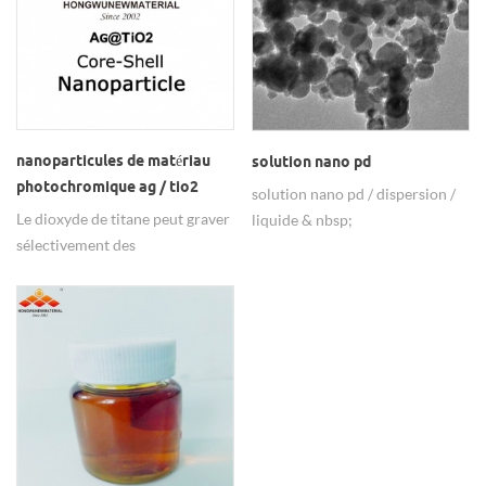
fins, de synthèse organique et
besoins des clients pour aider
modifiés par polymère.
les entreprises à améliorer leurs
produits.
nanoparticules de matériau
solution nano pd
photochromique ag / tio2
solution nano pd / dispersion /
Le dioxyde de titane peut graver
liquide & nbsp;
sélectivement des
nanoparticules métalliques par
transfert d'électrons avec des
nanoparticules métalliques ag à
l'état excité et modifier les
caractéristiques d'absorption
optique du matériau. Ainsi, les
nanomatériaux ag / tio2 peuvent
changer de couleur sous
l'excitation lumineuse de