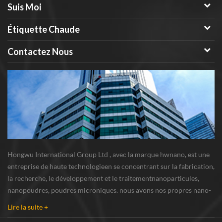
certaine quantité. si le matériau
Suis Moi
vous intéresse, n'hésitez pas à
nous contacter, nous ferons un
Étiquette Chaude
tailleur sur mesure pour faire
correspondre vos produits.
Contactez Nous
Hongwu International Group Ltd , avec la marque hwnano, est une
entreprise de haute technologieen se concentrant sur la fabrication,
la recherche, le développement et le traitementnanoparticules,
nanopoudres, poudres microniques. nous avons nos propres nano-
poudresbase de production et centre de R u0026 D situé à xuzhou,
Lire la suite +
Jiangsu, fournissant princi...