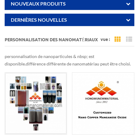
NOUVEAUX PRODUITS
DERNIÈRES NOUVELLES
vue :
PERSONNALISATION DES NANOMATÉRIAUX
Grid Vi
Li
personnalisation de nanoparticules & nbsp; est
disponible.différence différente de nanomatériau peut être choisi.