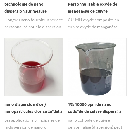
technologie de nano
Personnalisable oxyde de
dispersion sur mesure
manganèse de cuivre
solution liquide hautement
Nanoparticules Pour Cataylst
Hongwu nano fournit un service
CU-MN oxyde composite en
stable de nanopoudres
personnalisé pour la dispersion
cuivre oxyde de manganèse
de nanoparticules. & nbsp; une
nanoparticules est un catalyseur
personnalisation
solide extrêmement important,
professionnelle de haute qualité
catalytique photothermal
permet une application plus
conversion de solaire énergie.
efficace.
Envoyer une demande à
Hongwu nanomatériau
maintenant.
nano dispersion d'or /
1% 10000 ppm de nano
nanoparticules d'or colloïdal à
colloïde de cuivre dispersé à
vendre
haute
Les applications principales de
nano colloïde de cuivre
la dispersion de nano-or
personnalisé (dispersion) peut