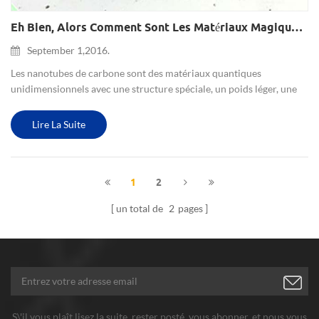
Eh Bien, Alors Comment Sont Les Matériaux Magiques De Nanotubes De Carbone?
September 1,2016.
Les nanotubes de carbone sont des matériaux quantiques
unidimensionnels avec une structure spéciale, un poids léger, une
structure hexagonale parfaite et de nombreuses propriétés
mécaniques, électriques et chimiques inhabituelles. Puisque les
Lire La Suite
nanotub...
1
2
un total de
2
pages
S\'il vous plaît lisez la suite, rester posté, vous abonner, et nous vous