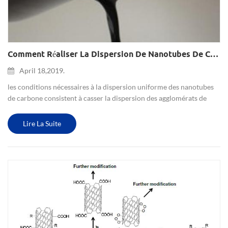
Comment Réaliser La Dispersion De Nanotubes De Carbone?
April 18,2019.
les conditions nécessaires à la dispersion uniforme des nanotubes
de carbone consistent à casser la dispersion des agglomérats de
nanotubes de carbone, des nanotubes de carbone courts et des
nanotubes de carbone longs. les méthodes de dispersion spéc...
Lire La Suite