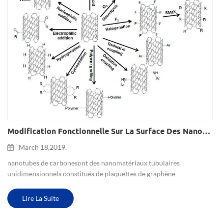
Modification Fonctionnelle Sur La Surface Des Nanotubes De Carbone (cnts)
March 18,2019.
nanotubes de carbonesont des nanomatériaux tubulaires
unidimensionnels constitués de plaquettes de graphène
monocouche et multicouche. ils possèdent de bonnes propriétés de
résistance mécanique élevée, une bonne stabilité chimique, une
Lire La Suite
excellente con...