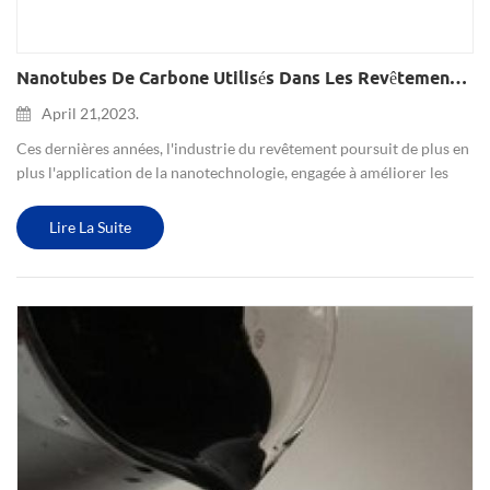
Nanotubes De Carbone Utilisés Dans Les Revêtements (blindage Électromagnétique Et Absorbant Furtif Et Conducteur)
April 21,2023.
Ces dernières années, l'industrie du revêtement poursuit de plus en
plus l'application de la nanotechnologie, engagée à améliorer les
performances des revêtements ou à leur donner des fonctions
spéciales. En tant que nouvelle génération de matériaux ...
Lire La Suite