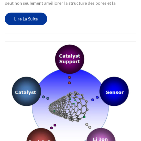
peut non seulement améliorer la structure des pores et la
répartition du film modifié, améliorer les propriétés mécaniques et
la stabilité thermique, mais également améliorer la perm...
Lire La Suite