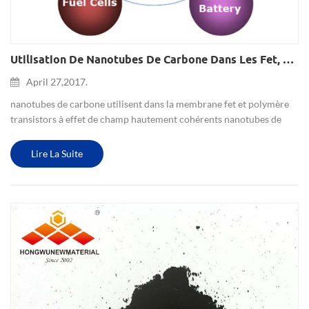
Utilisation De Nanotubes De Carbone Dans Les Fet, Les Circuits Intégrés Et Les Polymères
April 27,2017.
nanotubes de carbone utilisent dans la membrane fet et polymère
transistors à effet de champ hautement cohérents nanotubes de
carbone (cnts) et circuits intégrés de moyenne échelle les
nanotubes de carbone (cnts) avec les divers avantages de la grand...
Lire La Suite