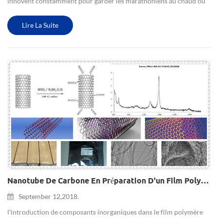
innovent constamment pour garder les marathoniens au chaud ou
les alpinistes au chaud. Aucun matériau n'a jamais changé ses
propriétés thermiques en fonction des conditions environn...
Lire La Suite
Nanotube De Carbone En Préparation D'un Film Polymère Spécial
September 12,2018.
l'introduction de composants inorganiques dans le film polymère