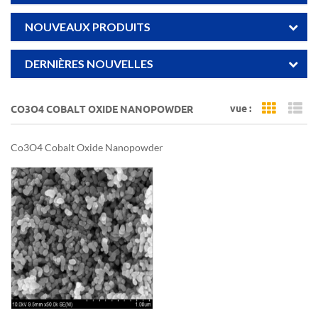
NOUVEAUX PRODUITS
DERNIÈRES NOUVELLES
vue :
CO3O4 COBALT OXIDE NANOPOWDER
Grid Vi
Li
Co3O4 Cobalt Oxide Nanopowder