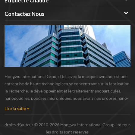
Étiquette Chaude
combustible, ainsi que dans les
batteries lithium-ion, les
Contactez Nous
capteurs de gaz, la
photocatalyse et les matériaux
magnétiques.
Hongwu International Group Ltd , avec la marque hwnano, est une
entreprise de haute technologieen se concentrant sur la fabrication,
la recherche, le développement et le traitementnanoparticules,
nanopoudres, poudres microniques. nous avons nos propres nano-
poudresbase de production et centre de R u0026 D situé à xuzhou,
Lire la suite +
Jiangsu, fournissant princi...
droits d\'auteur © 2010-2026 Hongwu International Group Ltd tous
les droits sont réservés.