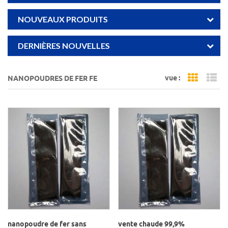
NOUVEAUX PRODUITS
DERNIÈRES NOUVELLES
vue :
NANOPOUDRES DE FER FE
Grid Vi
Li
nanopoudre de fer sans
vente chaude 99,9%