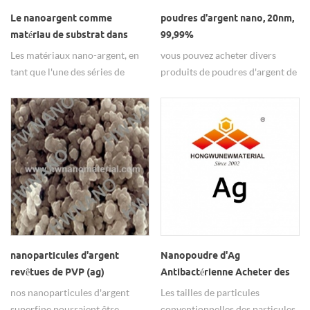
Le nanoargent comme
poudres d'argent nano, 20nm,
matériau de substrat dans
99,99%
l'énergie solaire
Les matériaux nano-argent, en
vous pouvez acheter divers
tant que l'une des séries de
produits de poudres d'argent de
produits les plus avantageuses
nano de haute qualité des
de Hongwu Nano, sont fournis
fournisseurs de poudres
avec une qualité élevée et stable
d'argent nano de hw.
à des prix compétitifs en vrac à
long terme. Les nanoparticules
Ag de Hongwu Nano sont
disponibles pour différentes
tailles de particules et peuvent
faire l'objet d'un traitement de
surface selon les besoins et de
dispersions.
nanoparticules d'argent
Nanopoudre d'Ag
revêtues de PVP (ag)
Antibactérienne Acheter des
Nanoparticules d'Argent
nos nanoparticules d'argent
Les tailles de particules
Haute Pureté
superfine pourraient être
conventionnelles des particules