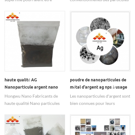
revêtues par pvp ou acide
d'argent de taille nanométrique
oléique, selon vos besoins.
sont : 20 nm, 50 nm, 80 nm,
100 nm, qui peuvent être
personnalisées en fonction des
besoins.
haute qualité AG
poudre de nanoparticules de
Nanoparticule argent nano
métal d'argent ag nps à usage
Poudre de stérilisation
antibactérien
Hongwu Nano Fabricants de
Les nanoparticules d'argent sont
agricole
haute qualité Nano particules
bien connues pour leurs
d'argent avec la taille de 20nm-
propriétés antimicrobiennes.
100nm, haute pureté 99,99%.
Les nanomatériaux hw peuvent
argent nano Les poudres
produire diverses poudres
fonctionnent bien dans
d'argent sphériques, d'une taille