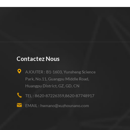
Contactez Nous
AJOUTER :
B1-1603, Yunsheng Science
Park, No.11, Guangpu Middle Road,
Huangpu District, GZ, GD, CN
TEL :
8620-87226359,8620-87748917
EMAIL :
hwnano@xuzhounano.com