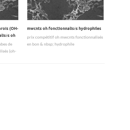
arois (OH-
mwcnts oh fonctionnalisés hydrophiles
lisés oh
prix compétitif oh mwcnts fonctionnalisés
ubes de
en bon & nbsp; hydrophile
isés (oh-