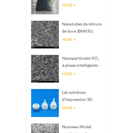
nanométrique de
MORE
phase Magnéli Ti₄O₇
Nanotubes de nitrure
de bore (BNNTs) :
charges de
MORE
dissipation
thermique à haute
Nanoparticules VO₂
conductivité
à phase intelligente :
thermique
réponse thermique
MORE
intelligente, conçues
sur mesure
Les solutions
d'impression 3D
céramique de
MORE
précision
transforment les
Nouveau Nickel
structures