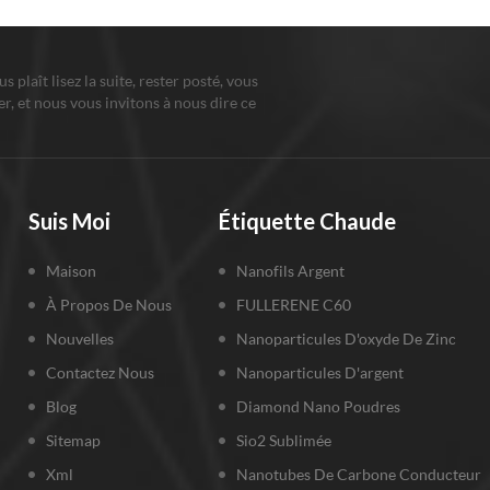
ous plaît lisez la suite, rester posté, vous
r, et nous vous invitons à nous dire ce
us pensez.
Suis Moi
Étiquette Chaude
Maison
Nanofils Argent
À Propos De Nous
FULLERENE C60
Nouvelles
Nanoparticules D'oxyde De Zinc
Contactez Nous
Nanoparticules D'argent
Blog
Diamond Nano Poudres
Sitemap
Sio2 Sublimée
Xml
Nanotubes De Carbone Conducteur