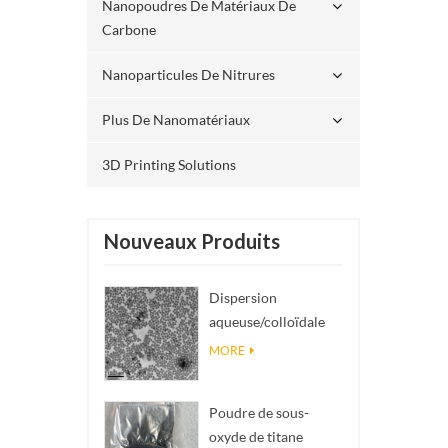
Nanopoudres De Matériaux De
Carbone
Nanoparticules De Nitrures
Plus De Nanomatériaux
3D Printing Solutions
Nouveaux Produits
Dispersion
aqueuse/colloïdale
de nano SiO₂
MORE
sphérique
monodisperse
Poudre de sous-
oxyde de titane