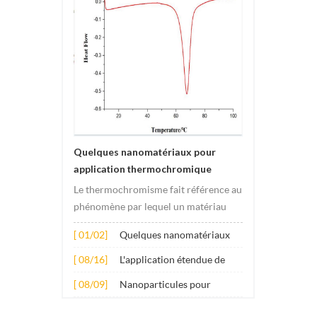
Quelques nanomatériaux pour
application thermochromique
Le thermochromisme fait référence au
phénomène par lequel un matériau
subit des changements de couleur
[ 01/02]
Quelques nanomatériaux
sous l'effet des changements de
pour application
température. Ce changement est
[ 08/16]
L'application étendue de
thermochromique
généralement provoqué par des
plusieurs nanomatériaux
[ 08/09]
Nanoparticules pour
changements dans la structure
dans le béton
additifs lubrifiants anti-
électronique ou molécula...