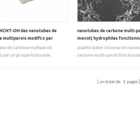
​​MWCNT-OH des nanotubes de
nanotubes de carbone multi-p
 multiparois modifiés par
mwcnt) hydrophiles fonctionna
yle
es de carbone multiparois
qualité stable chinoise oh nanot
s par un groupe hydroxyle
carbone multi-parois fonctionnal
hile Le MWCNT hydroxylé est un
mwcnt) & nbsp;
u personnalisé. Les groupes
nnels (-OH, -COOH, -NH2) et
un total de
1
pages
s modifications peuvent être
s selon différentes applications.