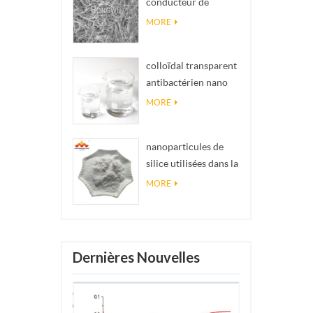
conducteur de
impossibles en
matériel Nanowires
réalité
MORE
Ninws
colloïdal transparent
antibactérien nano
argent colloïdal
MORE
nanoparticules de
silice utilisées dans la
résine époxyde,
MORE
revêtement
superhydrophobe
poudre de nanosilice
Dernières Nouvelles