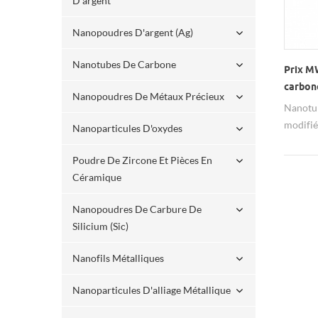
D'argent
Nanopoudres D'argent (ag)
Nanotubes De Carbone
Prix ​​
carbone
Nanopoudres De Métaux Précieux
hydrox
Nanotub
modifié
Nanoparticules D'oxydes
hydrop
matéria
Poudre De Zircone Et Pièces En
fonctio
Céramique
d'autre
Nanopoudres De Carbure De
spécifié
Silicium (sic)
Nanofils Métalliques
Nanoparticules D'alliage Métallique