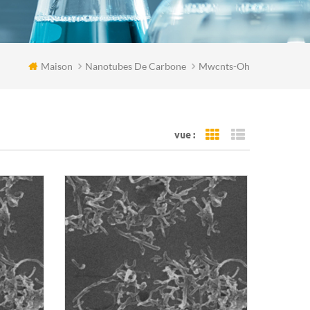
Maison
Nanotubes De Carbone
Mwcnts-Oh
vue :
Grid View
List View