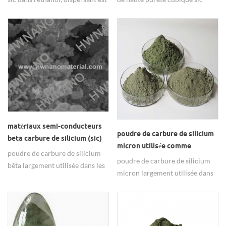
& nbsp; polyéthylène glycol peg.
spécial en utilisant dans les
plaquettes de frein.
matériaux semi-conducteurs
poudre de carbure de silicium
beta carbure de silicium (sic)
micron utilisée comme
en poudre
poudre de carbure de silicium
matériaux abrasifs et
poudre de carbure de silicium
bêta largement utilisée dans les
polissants
micron largement utilisée dans
matériaux semi-conducteurs.
les matériaux abrasifs et de
polissage.