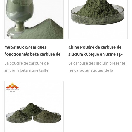
matériaux céramiques
Chine Poudre de carbure de
fonctionnels beta carbure de
silicium cubique en usine ( β-
silicium sic poudre
sic ) Pour conducteur
La poudre de carbure de
Le carbure de silicium présente
thermique
silicium bêta a une taille
les caractéristiques de la
nanométrique, une taille sub-
résistance à la corrosion, de la
micronique et une taille de
résistance à haute température,
micron, largement utilisées dans
de la résistance élevée, de la
les matériaux céramiques
bonne conductivité thermique
fonctionnels.
et du choc Résistance. Dans le
même temps, il présente les
avantages d'une conductivité
thermique élevée, d'une