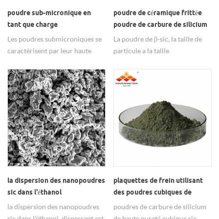
poudre sub-micronique en
poudre de céramique frittée
tant que charge
poudre de carbure de silicium
thermoconductrice pour les
β-sic
Les poudres submicroniques se
La poudre de β-sic, la taille de
dispositifs internes.
caractérisent par leur haute
particule a la taille
conductivité thermique, leur
nanométrique, la taille
résistance à haute température,
submicronique, la taille de
leur faible dilatation thermique,
micron, la pureté de 99%,
leur résistance à la réaction
largement utilisée comme
chimique et leur capacité à
poudre céramique frittée.
fonctionner en tant que semi-
conducteur.
la dispersion des nanopoudres
plaquettes de frein utilisant
sic dans l'éthanol
des poudres cubiques de
carbure de silicium
la dispersion des nanopoudres
poudres de carbure de silicium
sic dans l'éthanol, dispersant est
de haute pureté cubique sic