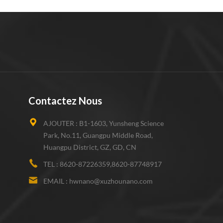
Contactez Nous
AJOUTER :
B1-1603, Yunsheng Science
Park, No.11, Guangpu Middle Road,
Huangpu District, GZ, GD, CN
TEL :
8620-87226359,8620-87748917
EMAIL :
hwnano@xuzhounano.com