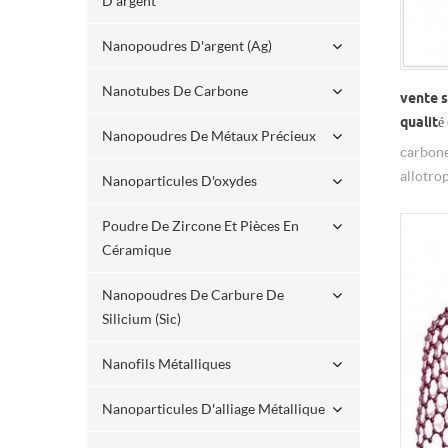
D'argent
Nanopoudres D'argent (ag)
Nanotubes De Carbone
vente s
qualit
Nanopoudres De Métaux Précieux
carbone
allotro
Nanoparticules D'oxydes
années.
couche 
Poudre De Zircone Et Pièces En
structu
Céramique
extrémi
Nanopoudres De Carbure De
diamètr
Silicium (sic)
estgéné
longueu
Nanofils Métalliques
dizaine
carbone
Nanoparticules D'alliage Métallique
sphériq
de diam