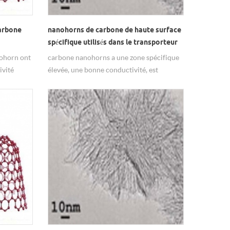
arbone
nanohorns de carbone de haute surface
spécifique utilisés dans le transporteur
de drogue
ohorn ont
carbone nanohorns a une zone spécifique
ivité
élevée, une bonne conductivité, est
largement utilisé dans le transporteur de
médicaments.
nsporteur