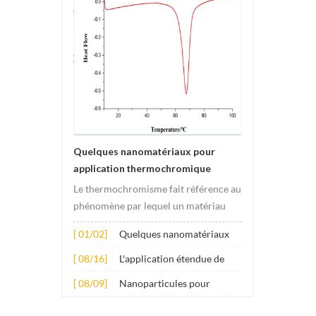
à être 
pour fo
tumeur.
cnhspeu
matéria
électro
de carbo
dopamin
d'autr
Quelques nanomatériaux pour
électro
application thermochromique
cultivé
Le thermochromisme fait référence au
constit
phénomène par lequel un matériau
les batt
subit des changements de couleur
leouver
[ 01/02]
Quelques nanomatériaux
sous l'effet des changements de
taille, 
pour application
température. Ce changement est
[ 08/16]
L'application étendue de
capacit
thermochromique
généralement provoqué par des
plusieurs nanomatériaux
un solv
[ 08/09]
Nanoparticules pour
changements dans la structure
dans le béton
applica
additifs lubrifiants anti-
électronique ou molécula...
peut ab