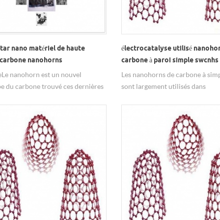
tar nano matériel de haute
électrocatalyse utilisé nanoho
é carbone nanohorns
carbone à paroi simple swcnhs
Le nanohorn est un nouvel
Les nanohorns de carbone à simp
pe du carbone trouvé ces dernières
sont largement utilisés dans
 il peut être vu commeune seule
l'électrocatalyse, les condensate
de graphite, une extrémité est une
électrochimiques.
re fermée angulaire et lal'autre
té est une structure ouverte. le
e des nanofils de carbone
ralement de 2 à 5 nanomètres et la
r est de plusieurs nanomètres àdes
s de nanomètres. les nanofils de
 s'agrègent généralement en
uesagrégats de 50-100 nanomètres
ètre, avec une extrémité de la