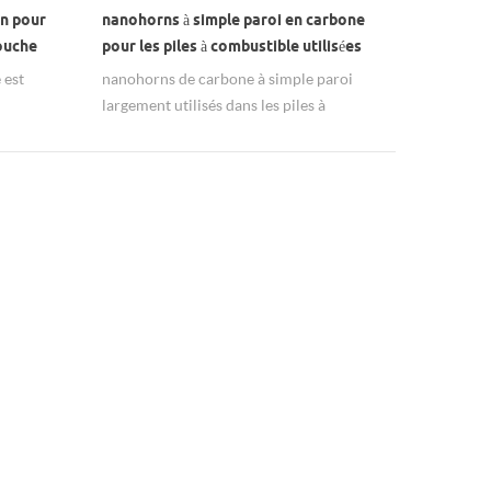
n pour
nanohorns à simple paroi en carbone
ouche
pour les piles à combustible utilisées
 est
nanohorns de carbone à simple paroi
largement utilisés dans les piles à
ansporteur
combustible ou les transporteurs de
médicaments.