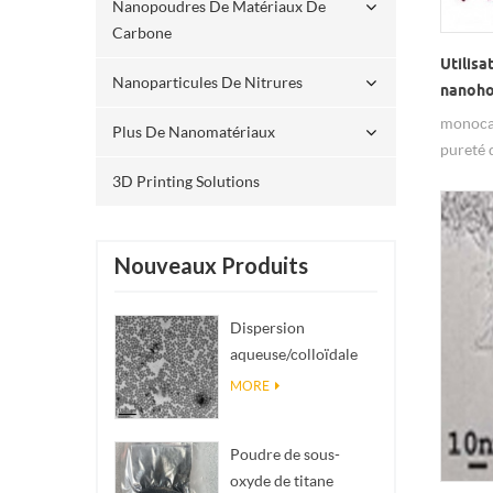
Nanopoudres De Matériaux De
pyramid
Carbone
l'agrég
Utilis
etla mo
Nanoparticules De Nitrures
nanoho
nanohor
électri
monoca
catalys
Plus De Nanomatériaux
pureté
combust
électri
transpo
3D Printing Solutions
synthès
nanoho
hotspot
Nouveaux Produits
dernièr
ont div
Dispersion
comme c
aqueuse/colloïdale
d'adsor
de nano SiO₂
grande 
MORE
sphérique
de liai
monodisperse
type de
Poudre de sous-
gaz d'a
oxyde de titane
l'hydro