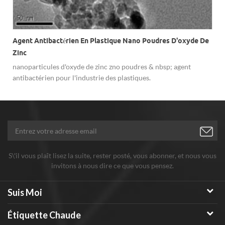
Agent Antibactérien En Plastique Nano Poudres D'oxyde De
Zinc
nanoparticules d'oxyde de zinc zno poudres & nbsp; agent
antibactérien pour l'industrie des plastiques.
S\'il vous plaît lisez la suite, rester posté, vous abonner, et nous vous
invitons à nous dire ce que vous pensez.
Suis Moi
Étiquette Chaude