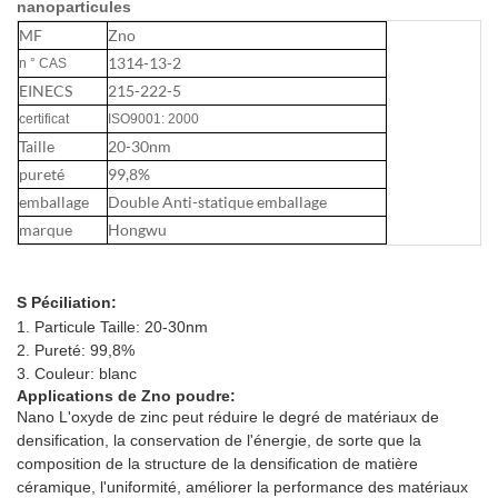
nanoparticules
MF
Zno
1314-13-2
n ° CAS
EINECS
215-222-5
certificat
ISO9001: 2000
Taille
20-30nm
pureté
99,8%
emballage
Double Anti-statique emballage
marque
Hongwu
S
Péciliation:
1. Particule Taille: 20-30nm
2. Pureté: 99,8%
3. Couleur: blanc
Applications de Zno poudre:
Nano L'oxyde de zinc peut réduire le degré de matériaux de
densification, la conservation de l'énergie, de sorte que la
composition de la structure de la densification de matière
céramique, l'uniformité, améliorer la performance des matériaux