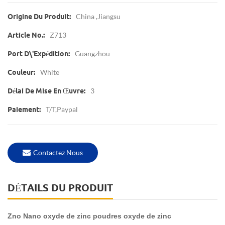
China ,jiangsu
Origine Du Produit:
Z713
Article No.:
Guangzhou
Port D\'expédition:
White
Couleur:
3
Délai De Mise En Œuvre:
T/T,Paypal
Paiement:
Contactez Nous
DÉTAILS DU PRODUIT
Zno Nano oxyde de zinc poudres oxyde de zinc