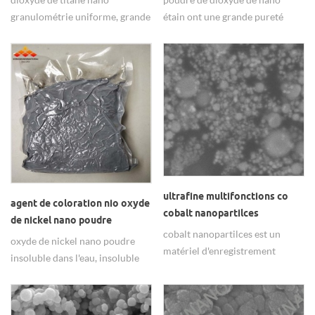
granulométrie uniforme, grande
étain ont une grande pureté
surface spécifique, bonne
99,99%, principalement utilisé
dispersion, fort effet des
dans le catalyseur.
nanomatériaux.
ultrafine multifonctions co
agent de coloration nio oxyde
cobalt nanopartilces
de nickel nano poudre
cobalt nanopartilces est un
oxyde de nickel nano poudre
matériel d'enregistrement
insoluble dans l'eau, insoluble
magnétique haute densité et
dans la lessive, soluble dans
multi-fonction.
l'acide, principalement utilisé
dans le colorant.