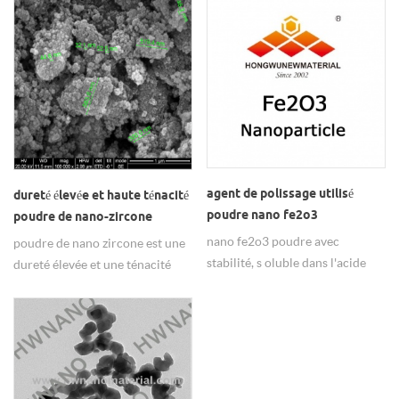
dans les céramiques
fonctionnelles.
agent de polissage utilisé
dureté élevée et haute ténacité
poudre nano fe2o3
poudre de nano-zircone
utilisée dans les céramiques de
nano fe2o3 poudre avec
poudre de nano zircone est une
structure
stabilité, s oluble dans l'acide
dureté élevée et une ténacité
chlorhydrique et non
élevée, largement utilisé dans
magnétique
les céramiques structurelles. &
nbsp;