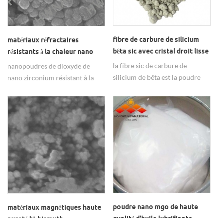
fibre de carbure de silicium
matériaux réfractaires
bêta sic avec cristal droit lisse
résistants à la chaleur nano
nanopoudres de dioxyde de
la fibre sic de carbure de
nanopoudres de dioxyde de
zirconium
silicium de bêta est la poudre
nano zirconium résistant à la
verte grise flocculante & nbsp;
chaleur est largement utilisé
avec le cristal droit lisse.
dans les matériaux réfractaires.
poudre nano mgo de haute
matériaux magnétiques haute