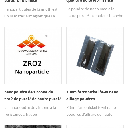
qualité d'huile lubrifiante
pureté bi-bismuth
nanoparticules
La poudre de nano mao a la
nanoparticules de bismuth est
haute pureté, la couleur blanche
un m matériaux agnétiques à
et la lubrification de haute
haute pureté utilisés dans
qualité.
industrie métallurgique.
nanopoudre de zircone de
70nm ferronickel fe-ni nano
zro2 de pureté de haute pureté
alliage poudres
la nanopoudre de zircone a la
70nm ferronickel fe-ni nano
résistance à hautes
poudres d'alliage de haute
températures, la bonne stabilité
qualité et s'appliquent à
chimique, largement utilisée
lamatériaux magnétiques.