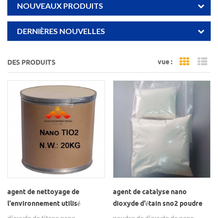
NOUVEAUX PRODUITS
DERNIÈRES NOUVELLES
vue :
DES PRODUITS
Grid Vi
Li
agent de nettoyage de
agent de catalyse nano
l'environnement utilisé
dioxyde d'étain sno2 poudre
dioxyde de titane nano
dioxyde de titane nano
poudre de dioxyde de nano