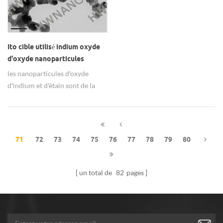
Ito cible utilisé indium oxyde
d'oxyde nanoparticules
les nanoparticules d'oxyde
d'indium et d'étain sont de la
poudre jaune, ce sont les
matières premières cibles d'ito.
71
72
73
74
75
76
77
78
79
80
un total de
82
pages