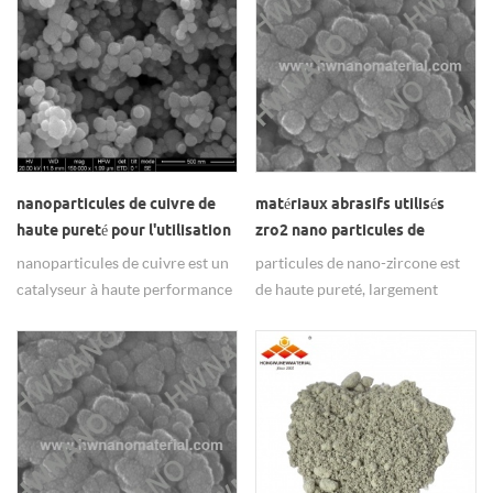
nanoparticules de cuivre de
matériaux abrasifs utilisés
haute pureté pour l'utilisation
zro2 nano particules de
de boue d'électrocondution
zircone
nanoparticules de cuivre est un
particules de nano-zircone est
catalyseur à haute performance
de haute pureté, largement
et le matériau pour l'utilisation
utilisé comme matériaux
de boues d'électrocondution.
abrasifs.
u0026 lt;! - [if!
supportlinebreaknewline] -
u0026 gt; u0026 lt;! - [endif] -
u0026 gt;