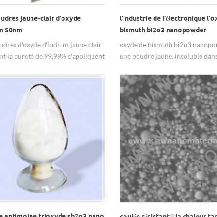
udres jaune-clair d'oxyde
l'industrie de l'électronique l'
um 50nm
bismuth bi2o3 nanopowder
dres d'oxyde d'indium jaune clair
oxyde de bismuth bi2o3 nanopou
t la pureté de 99,99% s'appliquent
une poudre jaune, insoluble dans 
tterie industrie manufacturière.
soluble dans l'acide fort, princi
utilisé dans l'industrie électron
nbsp;
ge antimoine trioxyde sb2o3 nano
coulée résistant à la chaleur ta