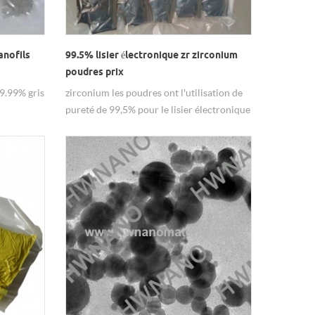
anofils
99.5% lisier électronique zr zirconium
poudres prix
99.99% gris
zirconium les poudres ont l'utilisation de
pureté de 99,5% pour le lisier électronique
rente.
et le nucléaire ect de l'industrie.