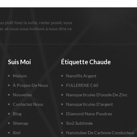
ous plaît lisez la suite, rester posté, vous
r, et nous vous invitons à nous dire ce
us pensez.
Suis Moi
Étiquette Chaude
Maison
Nanofils Argent
À Propos De Nous
FULLERENE C60
Nouvelles
Nanoparticules D'oxyde De Zinc
Contactez Nous
Nanoparticules D'argent
Blog
Diamond Nano Poudres
Sitemap
Sio2 Sublimée
Xml
Nanotubes De Carbone Conducteur