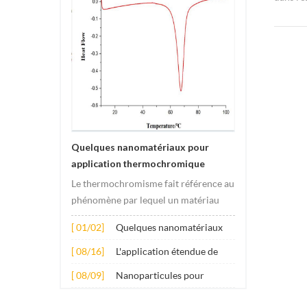
d'ammon
soluble 
Quelques nanomatériaux pour
application thermochromique
Le thermochromisme fait référence au
phénomène par lequel un matériau
subit des changements de couleur
[ 01/02]
Quelques nanomatériaux
sous l'effet des changements de
pour application
température. Ce changement est
[ 08/16]
L'application étendue de
thermochromique
généralement provoqué par des
plusieurs nanomatériaux
[ 08/09]
Nanoparticules pour
changements dans la structure
dans le béton
additifs lubrifiants anti-
électronique ou molécula...