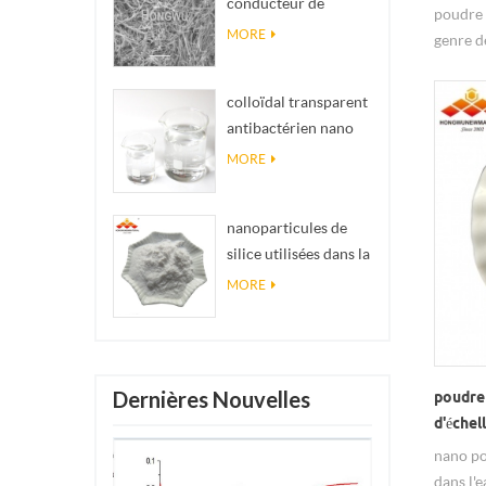
conducteur de
impossibles en
poudre 
matériel Nanowires
réalité
MORE
genre d
Ninws
semi-co
qui a u
colloïdal transparent
résistiv
antibactérien nano
catalyt
argent colloïdal
MORE
nanoparticules de
silice utilisées dans la
résine époxyde,
MORE
revêtement
superhydrophobe
poudre de nanosilice
Dernières Nouvelles
poudre
d'échel
cataly
nano po
dans l'e