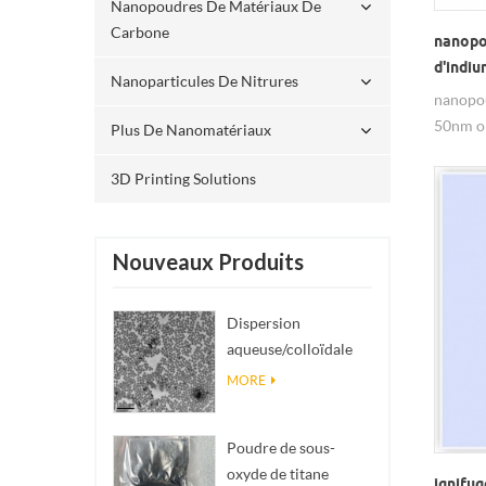
Nanopoudres De Matériaux De
Carbone
nanopo
d'indi
Nanoparticules De Nitrures
nanopou
50nm on
Plus De Nanomatériaux
à la ba
3D Printing Solutions
Nouveaux Produits
Dispersion
aqueuse/colloïdale
de nano SiO₂
MORE
sphérique
monodisperse
Poudre de sous-
oxyde de titane
ignifu