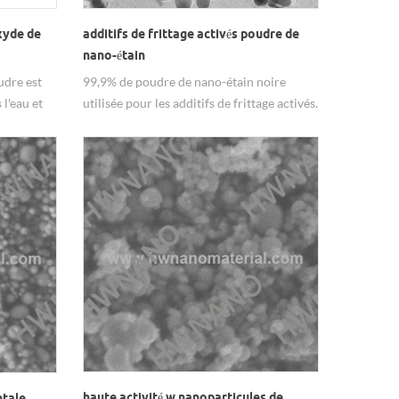
oxyde de
additifs de frittage activés poudre de
nano-étain
dre est
99,9% de poudre de nano-étain noire
l'eau et
utilisée pour les additifs de frittage activés.
palement
ique &
haute activité w nanoparticules de
ntale