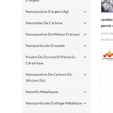
D'argent
Nanopoudres D'argent (ag)
conduct
Nanotubes De Carbone
parois
mwcnts 
Nanopoudres De Métaux Précieux
multi-p
conduct
Nanoparticules D'oxydes
mécani
Poudre De Zircone Et Pièces En
Céramique
Nanopoudres De Carbure De
Silicium (sic)
Nanofils Métalliques
Nanoparticules D'alliage Métallique