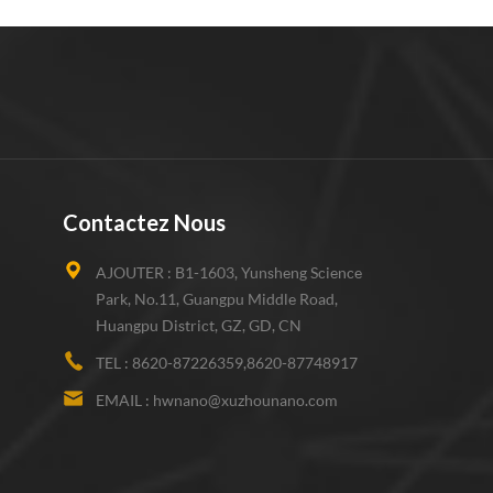
Contactez Nous
AJOUTER :
B1-1603, Yunsheng Science
Park, No.11, Guangpu Middle Road,
Huangpu District, GZ, GD, CN
TEL :
8620-87226359,8620-87748917
EMAIL :
hwnano@xuzhounano.com