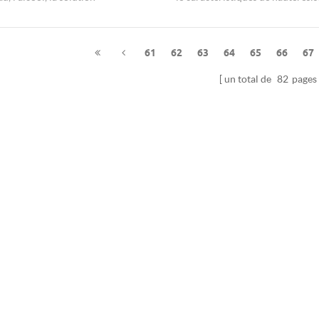
iaque se dissoudre lentement,
pression utilisation pour la pulv
dans l'acide dilué.
d'air chaud et la fabrication de fi
métallique.
61
62
63
64
65
66
67
un total de
82
pages