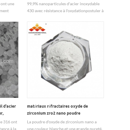
 ont une
99,9% nanoparticules d'acier inoxydable
ement
430 avec résistance à l'oxydationpostuler à
poudrefrittage de la métallurgie.
l d'acier
matériaux réfractaires oxyde de
r,
zirconium zro2 nano poudre
le 316 ont
La poudre d'oxyde de zirconium nano a
tance à la
une couleur blanche et une grande pureté,