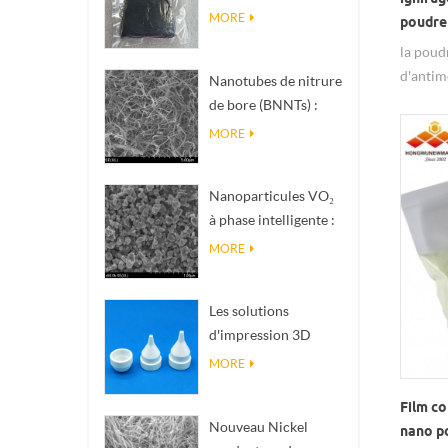
nanométrique de
MORE
poudre
phase Magnéli Ti₄O₇
la poud
d'antim
Nanotubes de nitrure
de la ch
de bore (BNNTs) :
insolubl
charges de
MORE
dissipation
thermique à haute
Nanoparticules VO₂
conductivité
à phase intelligente :
thermique
réponse thermique
MORE
intelligente, conçues
sur mesure
Les solutions
d'impression 3D
céramique de
MORE
précision
transforment les
Film c
Nouveau Nickel
structures
nano p