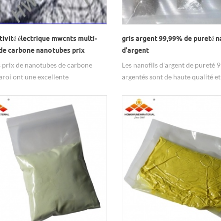
ivité électrique mwcnts multi-
gris argent 99,99% de pureté n
 de carbone nanotubes prix
d'argent
prix de nanotubes de carbone
Les nanofils d'argent de pureté 
aroi ont une excellente
argentés sont de haute qualité et
ivité électrique et la résistance
s'appliquent à électrode transpa
que