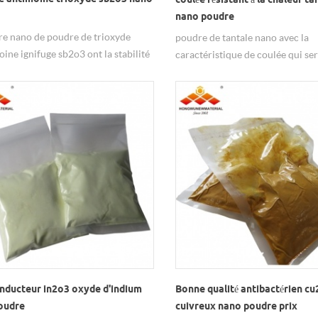
nano poudre
re nano de poudre de trioxyde
poudre de tantale nano avec la
oine ignifuge sb2o3 ont la stabilité
caractéristique de coulée qui se
aleur, soluble dans l'acide,
les industries électroniques et c
e dans l'eau et l'acide acétique
onducteur in2o3 oxyde d'indium
Bonne qualité antibactérien c
oudre
cuivreux nano poudre prix