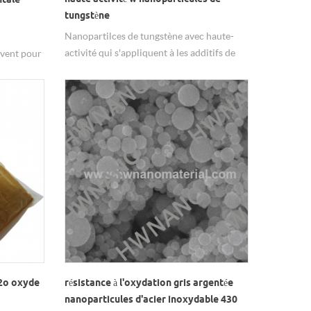
tungstène
Nanopartilces de tungstène avec haute-
activité qui s'appliquent à les additifs de
rvent pour
frittage, revêtement de protection,
himiques.
électrode de capteur de gaz.
u2o oxyde
résistance à l'oxydation gris argentée
nanoparticules d'acier inoxydable 430