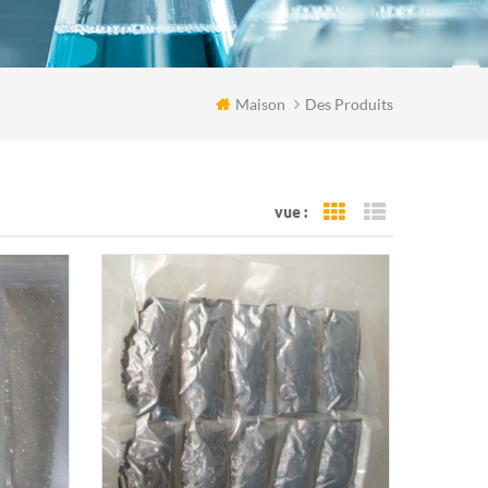
Maison
Des Produits
vue :
Grid View
List View