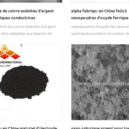
 de cuivre enduites d'argent
alpha fabriqué en Chine fe2o3
tiques conductrices
nanopoudres d'oxyde ferrique
dres de cuivre enduites d'argent
nanopoudres d'oxyde ferrique a
 être adaptées aux besoins du
avechaute pureté et la couleur 
 la teneur en argent requise en
s'appliquent aux colorants de l'i
varier la taille et la forme du grain.
catalyseur et les encres etc.
é en Chine matériel d'électrode
nano sphérique argent pour tue