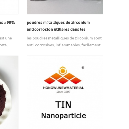
es à 99%
poudres métalliques de zirconium
anticorrosion utilisées dans les
réacteurs nucléaires
est une
les poudres métalliques de zirconium sont
reté,
anti-corrosives, inflammables, facilement
ge des
oxydées, largement utilisées dans les
réacteurs nucléaires.