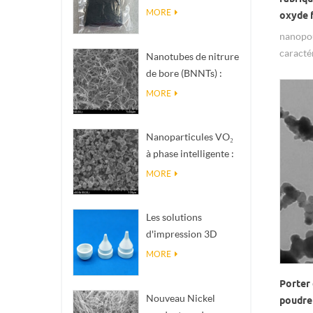
nanométrique de
MORE
oxyde 
phase Magnéli Ti₄O₇
nanopou
caracté
Nanotubes de nitrure
utilise
de bore (BNNTs) :
l'indust
charges de
MORE
de band
dissipation
téléco
thermique à haute
Nanoparticules VO₂
conductivité
à phase intelligente :
thermique
réponse thermique
MORE
intelligente, conçues
sur mesure
Les solutions
d'impression 3D
céramique de
MORE
précision
Porter 
transforment les
Nouveau Nickel
poudre 
structures