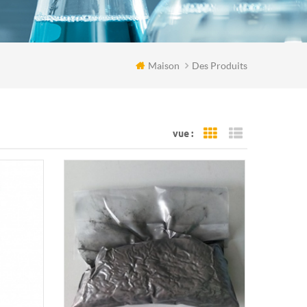
Maison
Des Produits
vue :
Grid View
List View