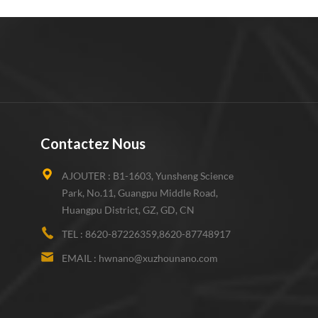
Contactez Nous
AJOUTER :
B1-1603, Yunsheng Science
Park, No.11, Guangpu Middle Road,
Huangpu District, GZ, GD, CN
TEL :
8620-87226359,8620-87748917
EMAIL :
hwnano@xuzhounano.com