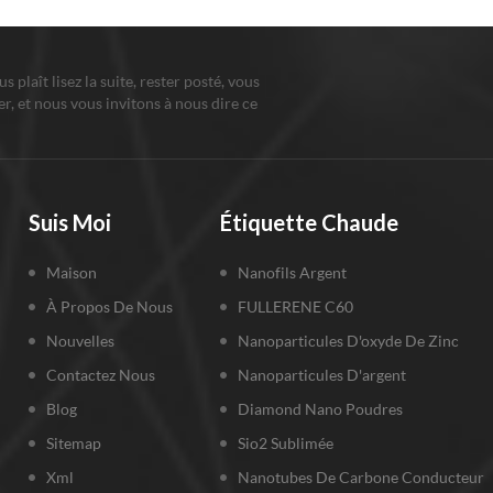
ous plaît lisez la suite, rester posté, vous
r, et nous vous invitons à nous dire ce
us pensez.
Suis Moi
Étiquette Chaude
Maison
Nanofils Argent
À Propos De Nous
FULLERENE C60
Nouvelles
Nanoparticules D'oxyde De Zinc
Contactez Nous
Nanoparticules D'argent
Blog
Diamond Nano Poudres
Sitemap
Sio2 Sublimée
Xml
Nanotubes De Carbone Conducteur