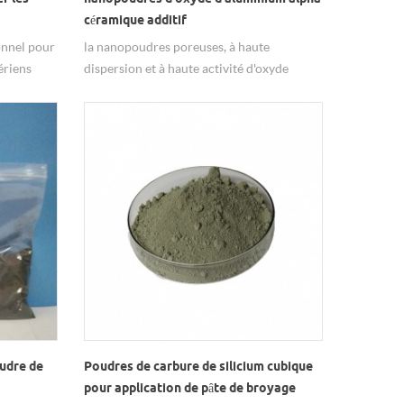
céramique additif
nnel pour
la nanopoudres poreuses, à haute
ériens
dispersion et à haute activité d'oxyde
d'aluminium alpha appliquer sur le
matériau nano-céramique.
oudre de
Poudres de carbure de silicium cubique
pour application de pâte de broyage