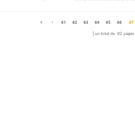
e for the electrical insulation.
corrosion qui s'appliquent à l'ac
portable film semi-conducteur.
61
62
63
64
65
66
67
un total de
82
pages