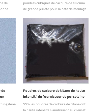
ne de
poudres cubiques de carbure de silicium
 bonne
de grande pureté pour la pâte de meulage
 active de
du fournisseur de porcelaine.
nce
 de
Poudres de carbure de titane de haute
ion
intensité du fournisseur de porcelaine
 tungstène
99% les poudres de carbure de titane ont
a
la haute intensité s'appliquent au creuset