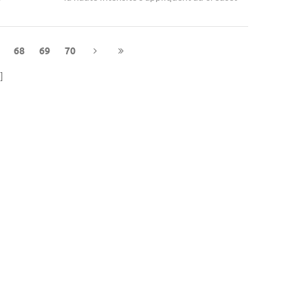
cessoire
fait de pinces métalliques.
68
69
70