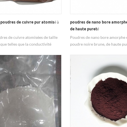
poudres de cuivre pur atomisé à
poudres de nano bore amorph
de haute pureté
dres de cuivre atomisées de taille
Poudres de nano bore amorphe 
que telles que la conductivité
poudre noire brune, de haute pu
que et thermique, la morphologie, la
largement utilisé dans le raffina
ité chimique donnent diverses
métaux.
ions.