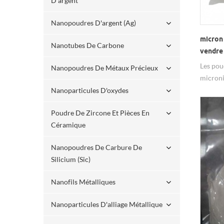
D'argent
Nanopoudres D'argent (ag)
micron 
Nanotubes De Carbone
vendre
Les pou
Nanopoudres De Métaux Précieux
microni
électri
Nanoparticules D'oxydes
réactiv
Poudre De Zircone Et Pièces En
utilisat
Céramique
Nanopoudres De Carbure De
Silicium (sic)
Nanofils Métalliques
Nanoparticules D'alliage Métallique