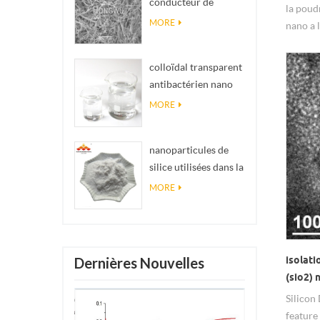
conducteur de
impossibles en
la poud
matériel Nanowires
réalité
MORE
nano a 
Ninws
et à ha
thermiq
colloïdal transparent
ténacité
antibactérien nano
argent colloïdal
MORE
nanoparticules de
silice utilisées dans la
résine époxyde,
MORE
revêtement
superhydrophobe
poudre de nanosilice
isolati
Dernières Nouvelles
(sio2) 
Silicon
feature