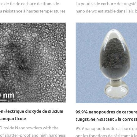
re de tic de carbure de titane de
La poudre de carbure de tungstè
la résistance à hautes températures
nano de wc est stable dans l'air,
ute intensité, bonne conductivité
capacité d'inoxidable et capacité
ue, anti-oxydation et bonne
frittage, avec la haute performa
.
nanocristalline.
on électrique dioxyde de silicium
99,9% nanopoudres de carbure
nanoparticule
tungstène résistant à la corros
 Dioxide Nanopowders with the
99.9 nanopoudres de carbure de
 of shatter-proof and high hardness
ont les fonctions de résistant à l