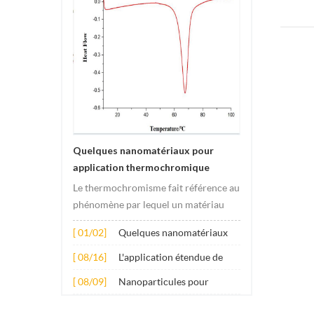
which us
Quelques nanomatériaux pour
application thermochromique
Le thermochromisme fait référence au
phénomène par lequel un matériau
subit des changements de couleur
[ 01/02]
Quelques nanomatériaux
sous l'effet des changements de
pour application
température. Ce changement est
[ 08/16]
L'application étendue de
thermochromique
généralement provoqué par des
plusieurs nanomatériaux
[ 08/09]
Nanoparticules pour
changements dans la structure
dans le béton
additifs lubrifiants anti-
électronique ou molécula...