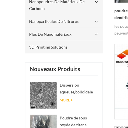
Nanopoudres De Matériaux De
Carbone
poudres
dendri
Nanoparticules De Nitrures
les pou
peuvent
Plus De Nanomatériaux
client à
faisant 
3D Printing Solutions
Nouveaux Produits
Dispersion
aqueuse/colloïdale
de nano SiO₂
MORE
sphérique
monodisperse
Poudre de sous-
oxyde de titane
fabriqu