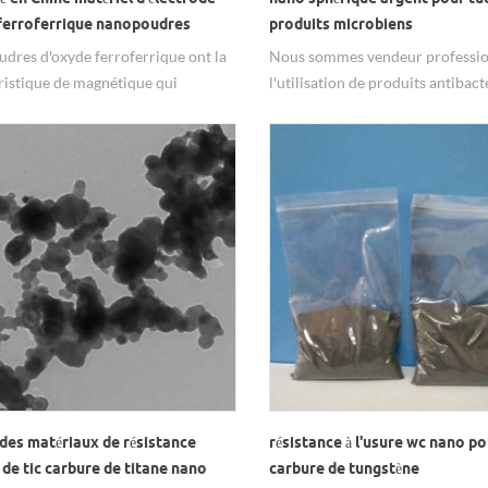
ferroferrique nanopoudres
produits microbiens
dres d'oxyde ferroferrique ont la
Nous sommes vendeur professio
ristique de magnétique qui
l'utilisation de produits antibact
nt pour une grande surface dans
sphériques nano argent poudre.
rie, tels que les matières premières
e d'enregistrement et appareils de
mmunication.
des matériaux de résistance
résistance à l'usure wc nano p
de tic carbure de titane nano
carbure de tungstène