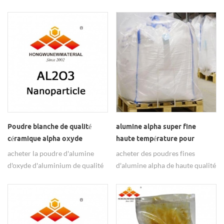
dioxyde de tio2 oxyde de titane
oxyde poudres fe3o4 noir,
poudres de titane, acheter des
trouver la Chine fournisseur
poudres anatase et rutile tio2
honnête hongwu nanomètre.
ici.
Poudre blanche de qualité
alumine alpha super fine
céramique alpha oxyde
haute température pour
d'aluminium nanopartikel
matériau réfractaire
acheter la poudre d'alumine
acheter des poudres fines
d'oxyde d'aluminium de qualité
d'alumine alpha de haute qualité
en céramique, trouver hongwu
pour les matériaux réfractaires
international group ltd pour le
de fabrication chinoise.
prix en vrac.