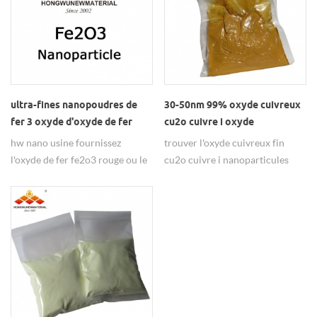
ultra-fines nanopoudres de
30-50nm 99% oxyde cuivreux
fer 3 oxyde d'oxyde de fer
cu2o cuivre i oxyde
rouge
hw nano usine fournissez
trouver l'oxyde cuivreux fin
l'oxyde de fer fe2o3 rouge ou le
cu2o cuivre i nanoparticules
fer 3 nanopoudres d'oxyde avec
d'oxyde de hw nano usine avec
la bonne qualité et le prix.
le prix concurrentiel.