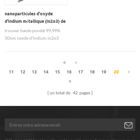
nanoparticules d'oxyde
d'indium métallique (in2o3) de
haute pureté à 99,99%
trouver haute pureté 99,99%
50nm oxyde d'indium in2o3
nanoparticules de hw nano avec
la qualité garantie.
11
12
13
14
15
16
17
18
19
20
un total de
42
pages