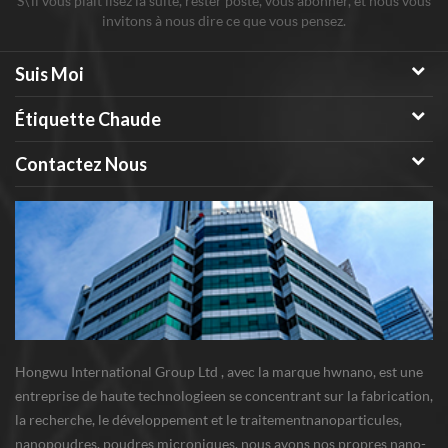
S\'il vous plaît lisez la suite, rester posté, vous abonner, et nous vous
invitons à nous dire ce que vous pensez.
Suis Moi
Étiquette Chaude
Contactez Nous
Hongwu International Group Ltd , avec la marque hwnano, est une
entreprise de haute technologieen se concentrant sur la fabrication,
la recherche, le développement et le traitementnanoparticules,
nanopoudres, poudres microniques. nous avons nos propres nano-