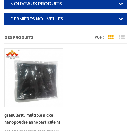
NOUVEAUX PRODUITS
DERNIÈRES NOUVELLES
vue :
DES PRODUITS
Grid Vi
Li
granularité multiple nickel
nanopoudre nanoparticule ni
nickel utilisé pour pile à
nous nous spécialisons dans la