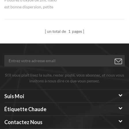
est bonne dispersion, petite
taille des particules, largement
utilisé dans & nbsp; textiles
auxiliaires.
un total de
1
pages
S\'il vous plaît lisez la suite, rester posté, vous abonner, et nous vous
invitons à nous dire ce que vous pensez.
Suis Moi
Étiquette Chaude
Contactez Nous