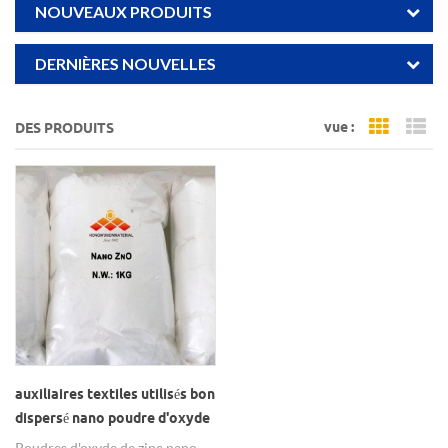
NOUVEAUX PRODUITS
DERNIÈRES NOUVELLES
vue :
DES PRODUITS
Grid Vi
Li
auxiliaires textiles utilisés bon
dispersé nano poudre d'oxyde
de zinc
Poudres d'oxyde de zinc nano