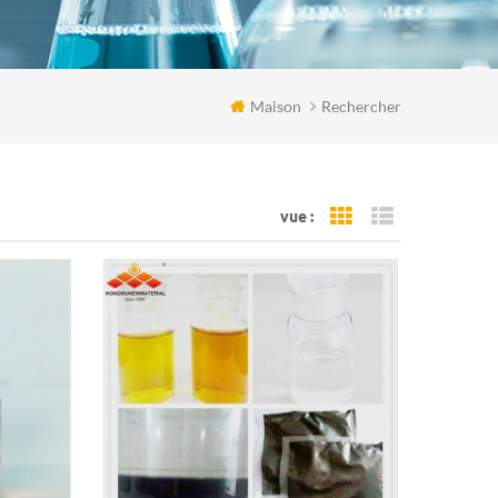
Maison
Rechercher
vue :
Grid View
List View