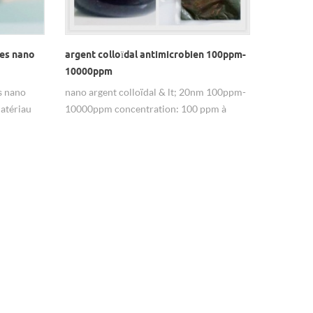
es nano
argent colloïdal antimicrobien 100ppm-
10000ppm
s nano
nano argent colloïdal & lt; 20nm 100ppm-
matériau
10000ppm concentration: 100 ppm à
10000 ppm et peut être personnalisétaille
des particules: & lt; 20nm, peut également
être personnalisépureté de l'argent:
99,99%solvant: eau désionisée ou autre
solvant organiquepaquet: 100ml /
bouteille, 500ml / bouteille, 1l / fûts, etc.,
nous pouvons également emballer si
nécessaire. caractéristiques: sûr,
respectueux de l'environnement, non
toxique, sans goût, facile à utiliser.
personnaliser le service pour la taille de
particule spéciale, dispersion, revêtement,