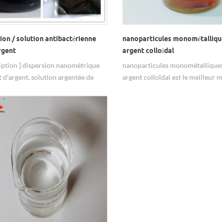
ion / solution antibactérienne
nanoparticules monométalliqu
rgent
argent colloïdal
ription ] dispersion nanométrique
nanoparticules monométallique
t d'argent, solution argentée de
argent colloïdal est le meilleur 
re, agent antibactérien argenté
antibactérien.
e nanomètre transparent [Taille] 20
0 nm, ou selon les exigences du
[du contenu solide] 300 ppm, 500-
m, 1000 ppm, 2000 ppm, 5000
000 ppm ou selon les exigences du
p propriétés ] bonne stabilité,
ce antibactérienne, aucune
ce, aucune odeur irritante, facile à
, puissant antibactérien, non-
 etc. stérilisation à large spectre,
ques minutes, il peut tuer plus de