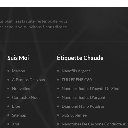
ous plaît lisez la suite, rester posté, vous
r, et nous vous invitons à nous dire ce
us pensez.
Suis Moi
Étiquette Chaude
Maison
Nanofils Argent
À Propos De Nous
FULLERENE C60
Nouvelles
Nanoparticules D'oxyde De Zinc
Contactez Nous
Nanoparticules D'argent
Blog
Diamond Nano Poudres
Sitemap
Sio2 Sublimée
Xml
Nanotubes De Carbone Conducteur