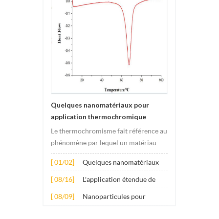
Quelques nanomatériaux pour
application thermochromique
Le thermochromisme fait référence au
phénomène par lequel un matériau
subit des changements de couleur
[ 01/02]
Quelques nanomatériaux
sous l'effet des changements de
pour application
température. Ce changement est
[ 08/16]
L'application étendue de
thermochromique
généralement provoqué par des
plusieurs nanomatériaux
[ 08/09]
Nanoparticules pour
changements dans la structure
dans le béton
additifs lubrifiants anti-
électronique ou molécula...