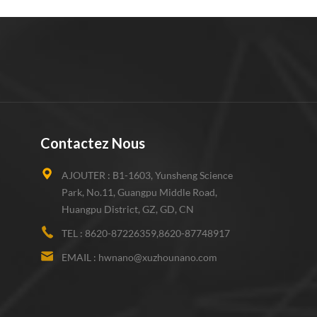
Contactez Nous
AJOUTER :
B1-1603, Yunsheng Science
Park, No.11, Guangpu Middle Road,
Huangpu District, GZ, GD, CN
TEL :
8620-87226359,8620-87748917
EMAIL :
hwnano@xuzhounano.com