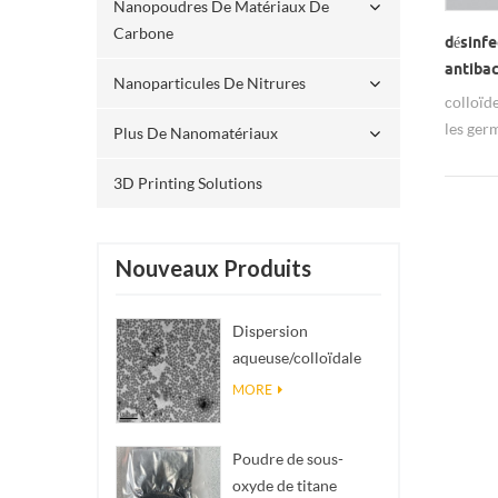
Nanopoudres De Matériaux De
650 type
Carbone
désinfe
efficac
antibac
avec des
Nanoparticules De Nitrures
colloïd
et faire
les ger
[applica
Plus De Nanomatériaux
proprié
quotidi
matière
sortes d
3D Printing Solutions
pour le
vêtemen
tapis, 
facial 
Nouveaux Produits
matéria
dispers
Dispersion
la peint
aqueuse/colloïdale
peinture
de nano SiO₂
MORE
types d
sphérique
etc. 3.
monodisperse
caoutch
Poudre de sous-
médicam
oxyde de titane