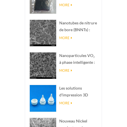
pour fe
nanométrique de
MORE
produits
phase Magnéli Ti₄O₇
comme v
nano, ar
Nanotubes de nitrure
plastiq
de bore (BNNTs) :
être ajo
charges de
MORE
compagn
dissipation
produit
thermique à haute
antibac
Nanoparticules VO₂
conductivité
placé da
à phase intelligente :
thermique
de stoc
réponse thermique
MORE
intelligente, conçues
sur mesure
Les solutions
d'impression 3D
céramique de
MORE
précision
transforment les
Nouveau Nickel
structures