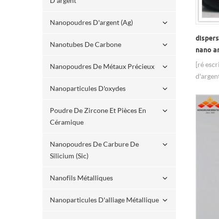
D'argent
Nanopoudres D'argent (ag)
dispers
Nanotubes De Carbone
nano a
[ré esc
Nanopoudres De Métaux Précieux
d'argen
nanomèt
Nanoparticules D'oxydes
incolor
Poudre De Zircone Et Pièces En
nm - 10
Céramique
client 
600 pp
Nanopoudres De Carbure De
ppm, 10
Silicium (sic)
client [
enduran
Nanofils Métalliques
résistan
utiliser
Nanoparticules D'alliage Métallique
toxique,
en quel