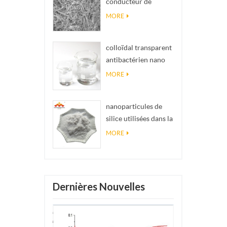
conducteur de
impossibles en
matériel Nanowires
réalité
MORE
Ninws
colloïdal transparent
antibactérien nano
argent colloïdal
MORE
nanoparticules de
silice utilisées dans la
résine époxyde,
MORE
revêtement
superhydrophobe
poudre de nanosilice
Dernières Nouvelles