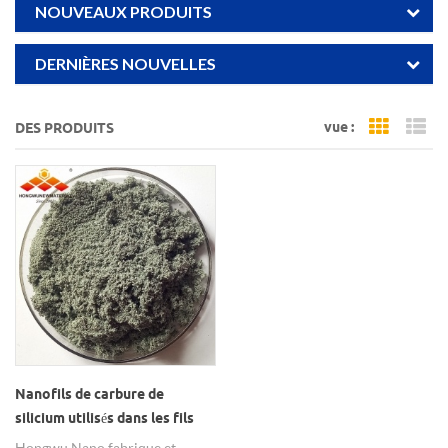
NOUVEAUX PRODUITS
DERNIÈRES NOUVELLES
vue :
DES PRODUITS
Grid Vi
Li
Nanofils de carbure de
silicium utilisés dans les fils
Nano SiC à émission de champ
Hongwu Nano fabrique et