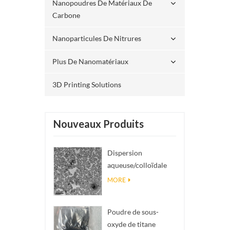
Nanopoudres De Matériaux De
Carbone
Nanoparticules De Nitrures
Plus De Nanomatériaux
3D Printing Solutions
Nouveaux Produits
Dispersion
aqueuse/colloïdale
de nano SiO₂
MORE
sphérique
monodisperse
Poudre de sous-
oxyde de titane