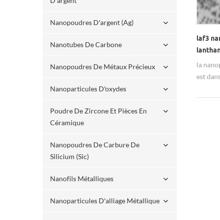
D'argent
Nanopoudres D'argent (ag)
laf3 na
Nanotubes De Carbone
lantha
la nano
Nanopoudres De Métaux Précieux
est dans
de 90%
Nanoparticules D'oxydes
Poudre De Zircone Et Pièces En
Céramique
Nanopoudres De Carbure De
Silicium (sic)
Nanofils Métalliques
Nanoparticules D'alliage Métallique