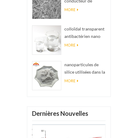
conducteur de
impossibles en
matériel Nanowires
réalité
MORE
Ninws
colloïdal transparent
antibactérien nano
argent colloïdal
MORE
nanoparticules de
silice utilisées dans la
résine époxyde,
MORE
revêtement
superhydrophobe
poudre de nanosilice
Dernières Nouvelles