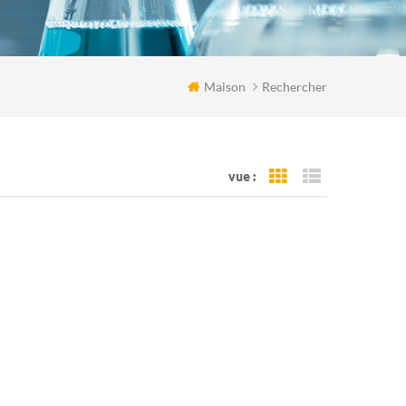
Maison
Rechercher
vue :
Grid View
List View