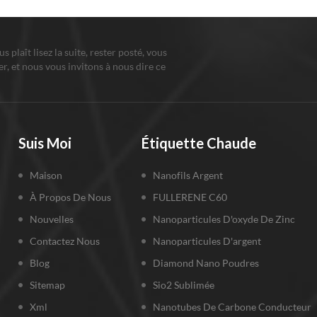
ous plaît lisez la suite, rester posté, vous
r, et nous vous invitons à nous dire ce
us pensez.
Suis Moi
Étiquette Chaude
Maison
Nanofils Argent
À Propos De Nous
FULLERENE C60
Nouvelles
Nanoparticules D'oxyde De Zinc
Contactez Nous
Nanoparticules D'argent
Blog
Diamond Nano Poudres
Sitemap
Sio2 Sublimée
Xml
Nanotubes De Carbone Conducteur