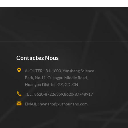
Contactez Nous
AJOUTER :
B1-1603, Yunsheng Science
Park, No.11, Guangpu Middle Road,
Huangpu District, GZ, GD, CN
TEL :
8620-87226359,8620-87748917
EMAIL :
hwnano@xuzhounano.com