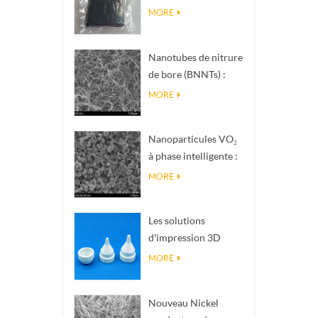
nanométrique de
MORE
phase Magnéli Ti₄O₇
Nanotubes de nitrure
de bore (BNNTs) :
charges de
MORE
dissipation
thermique à haute
Nanoparticules VO₂
conductivité
à phase intelligente :
thermique
réponse thermique
MORE
intelligente, conçues
sur mesure
Les solutions
d'impression 3D
céramique de
MORE
précision
transforment les
Nouveau Nickel
structures