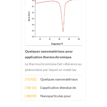
Quelques nanomatériaux pour
application thermochromique
Le thermochromisme fait référence au
phénomène par lequel un matériau
subit des changements de couleur
[ 01/02]
Quelques nanomatériaux
sous l'effet des changements de
pour application
température. Ce changement est
[ 08/16]
L'application étendue de
thermochromique
généralement provoqué par des
plusieurs nanomatériaux
[ 08/09]
Nanoparticules pour
changements dans la structure
dans le béton
additifs lubrifiants anti-
électronique ou molécula...