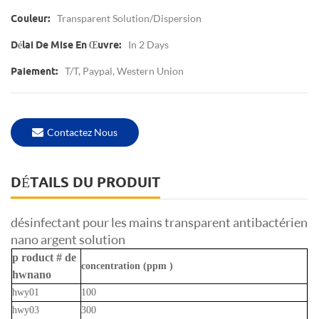
Transparent Solution/dispersion
Couleur:
In 2 Days
Délai De Mise En Œuvre:
T/T, Paypal, Western Union
Paiement:
Contactez Nous
DÉTAILS DU PRODUIT
désinfectant pour les mains transparent antibactérien
nano argent solution
p
roduct # de
concentration (ppm
)
hwnano
hwy01
100
hwy03
300