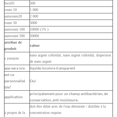
hwy05
500
route 1
0
1
000
autoroute2
0
2
000
route 50
5000
autoroute 100
10000 (1%
)
autoroute 500
50000
attribut de
valeur
produit
nano argent colloïdal, nano argent colloïdal, dispersion
s
ynonym
de nano argent
app
eara
nce
liquide incolore transparent
est-ce
personnalisé
Oui
ble?
principalement pour un
champ antibactérien, de
application
conservation, anti-moisissure.
doit être dilué avec de l'eau déionisée / distillée à la
à propos de la
concentration requise.