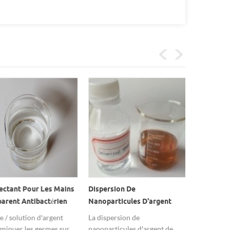
tant Pour Les Mains
Dispersion De
Dispersion
ent Antibactérien
Nanoparticules D'argent
Nanopartic
gent Solution
Colorées (argent Colloïdal)
20nm
/ solution d'argent
La dispersion de
La dispersi
inuer les germes sur
nanoparticules d'argent de
nanoparticu