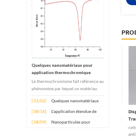
PRO
Quelques nanomatériaux pour
application thermochromique
Le thermochromisme fait référence au
phénomène par lequel un matériau
subit des changements de couleur
[ 01/02]
Quelques nanomatériaux
sous l'effet des changements de
pour application
température. Ce changement est
[ 08/16]
L'application étendue de
quide Aqueux De Nano-
Dispersion / Solution
Dispe
thermochromique
généralement provoqué par des
plusieurs nanomatériaux
gent Hautement Dispersé
Antibactérienne Nano Argent
Trans
[ 08/09]
Nanoparticules pour
changements dans la structure
dans le béton
ur Antimicrobiens
[ré escription ] dispersion
cette 
ano fournit un liquide
additifs lubrifiants anti-
électronique ou molécula...
nanométrique d'argent
antib
ueux nano-argent hautement