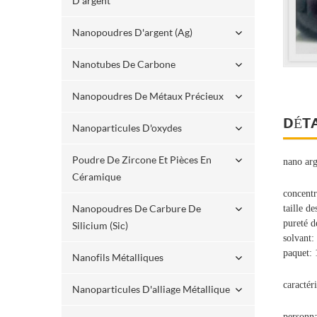
D'argent
Nanopoudres D'argent (ag)
Nanotubes De Carbone
Nanopoudres De Métaux Précieux
DÉTA
Nanoparticules D'oxydes
Poudre De Zircone Et Pièces En
nano ar
Céramique
concentr
Nanopoudres De Carbure De
taille d
pureté d
Silicium (sic)
solvant:
paquet: 
Nanofils Métalliques
caractér
Nanoparticules D'alliage Métallique
personna