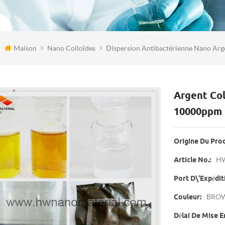
Maison
Nano Colloïdes
Dispersion Antibactérienne Nano Arg
Argent Col
10000ppm
Origine Du Prod
H
Article No.:
Port D\'expédit
BROW
Couleur:
Délai De Mise E