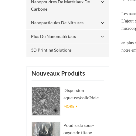
Nanopoudres De Matériaux De
Carbone
Les nano
L'ajout 
Nanoparticules De Nitrures
microorg
Plus De Nanomatériaux
en plus 
3D Printing Solutions
notre em
Nouveaux Produits
Dispersion
aqueuse/colloïdale
de nano SiO₂
MORE
sphérique
monodisperse
Poudre de sous-
oxyde de titane