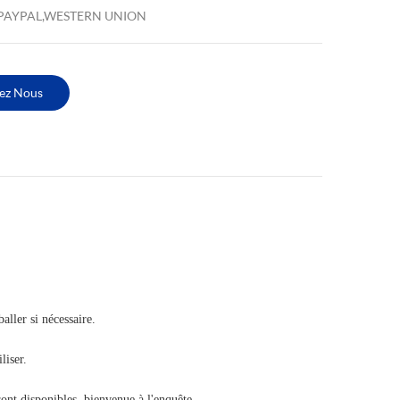
,PAYPAL,WESTERN UNION
ez Nous
aller si nécessaire.
liser.
 sont disponibles, bienvenue à l'enquête.