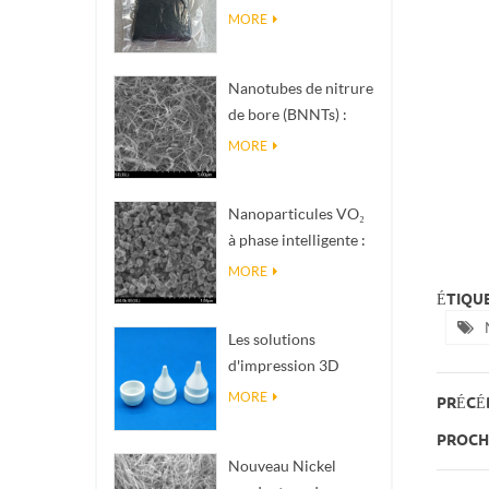
nanométrique de
MORE
phase Magnéli Ti₄O₇
Nanotubes de nitrure
de bore (BNNTs) :
charges de
MORE
dissipation
thermique à haute
Nanoparticules VO₂
conductivité
à phase intelligente :
thermique
réponse thermique
MORE
intelligente, conçues
ÉTIQUE
sur mesure
Les solutions
d'impression 3D
céramique de
MORE
PRÉCÉ
précision
PROCHA
transforment les
Nouveau Nickel
structures