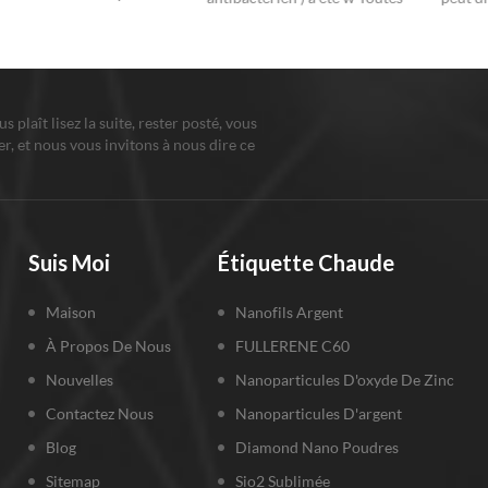
e nano ag pour obtenir
les propriétés antibactériennes,
les main
t antibactérien, la solution
antivirales et antifongiques
antimicr
us utilisons est de l'eau
connues sont améliorées par la
matière 
isée.
petite taille des particules et la
désinfect
grande surface.
ous plaît lisez la suite, rester posté, vous
r, et nous vous invitons à nous dire ce
us pensez.
Suis Moi
Étiquette Chaude
Maison
Nanofils Argent
À Propos De Nous
FULLERENE C60
Nouvelles
Nanoparticules D'oxyde De Zinc
Contactez Nous
Nanoparticules D'argent
Blog
Diamond Nano Poudres
Sitemap
Sio2 Sublimée