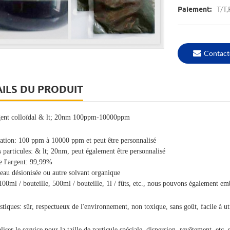
T/T
Paiement:
Contact
ILS DU PRODUIT
gent colloïdal & lt; 20nm 100ppm-10000ppm
ation: 100 ppm à 10000 ppm et peut être personnalisé
es particules: & lt; 20nm, peut également être personnalisé
e l'argent: 99,99%
 eau désionisée ou autre solvant organique
100ml / bouteille, 500ml / bouteille, 1l / fûts, etc., nous pouvons également emb
istiques: sûr, respectueux de l'environnement, non toxique, sans goût, facile à uti
liser le service pour la taille de particule spéciale, dispersion, revêtement, etc.