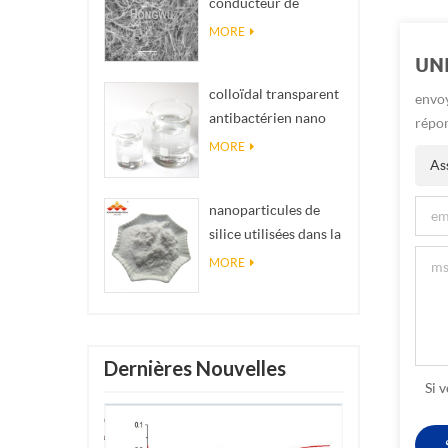
conducteur de
impossibles en
matériel Nanowires
réalité
MORE
Ninws
UN
colloïdal transparent
envoy
antibactérien nano
répon
argent colloïdal
MORE
Ass
nanoparticules de
silice utilisées dans la
résine époxyde,
MORE
revêtement
superhydrophobe
poudre de nanosilice
Dernières Nouvelles
Si 