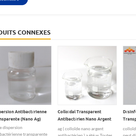
DUITS CONNEXES
rsion Antibactérienne
Colloïdal Transparent
Désinfec
parente (nano Ag)
Antibactérien Nano Argent
Transpar
Colloïdal
Nano Ar
dispersion
ag ( colloïde nano argent
colloïde 
actérienne transparente
antibactérien ) a été w Toutes
peut dim