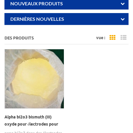
NOUVEAUX PRODUITS
DERNIÈRES NOUVELLES
vue :
DES PRODUITS
Grid Vi
Li
Alpha bi2o3 bismuth (iii)
oxyde pour électrodes pour
batteries zn
nano bi2o3 dans des électrodes