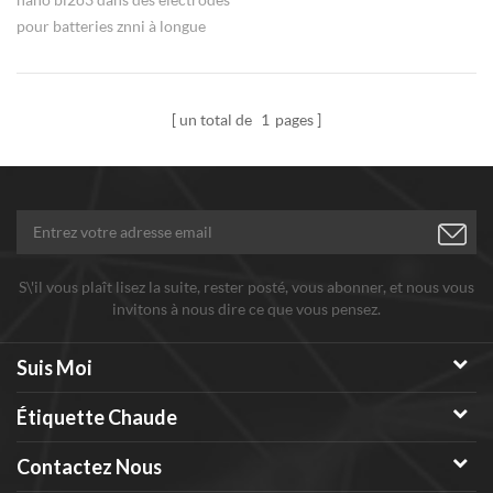
pour batteries znni à longue
durée de vie. en tant que
matériau électronique dopé par
la poudre fonctionnelle, nano
un total de
1
pages
oxyde de bismuth (iii) alpha
bi2o3 est largement utilisé dans
la production de composants
sensibles, composants
électroniques en céramique
diélectrique.
S\'il vous plaît lisez la suite, rester posté, vous abonner, et nous vous
invitons à nous dire ce que vous pensez.
Suis Moi
Étiquette Chaude
Contactez Nous