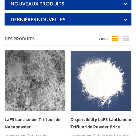
NOUVEAUX PRODUITS
DERNIÈRES NOUVELLES
vue :
DES PRODUITS
Grid Vi
Li
LaF3 Lanthanum Trifluoride
Dispersibility LaF3 Lanthanum
Nanopowder
Trifluoride Powder Price
Lanthanum Trifluoride
Lanthanum Trifluoride Powder