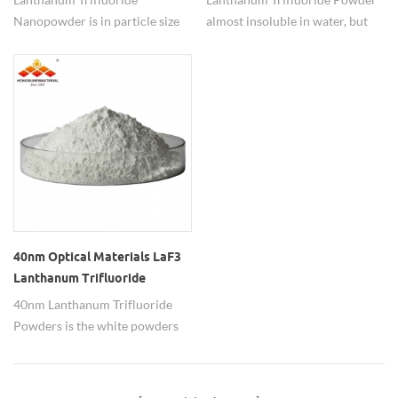
Nanopowder is in particle size
almost insoluble in water, but
40nm, 90% purity.
dispersibility well in alcohol.
40nm Optical Materials LaF3
Lanthanum Trifluoride
Powders
40nm Lanthanum Trifluoride
Powders is the white powders
which use as the active additives
of the polishing materials.