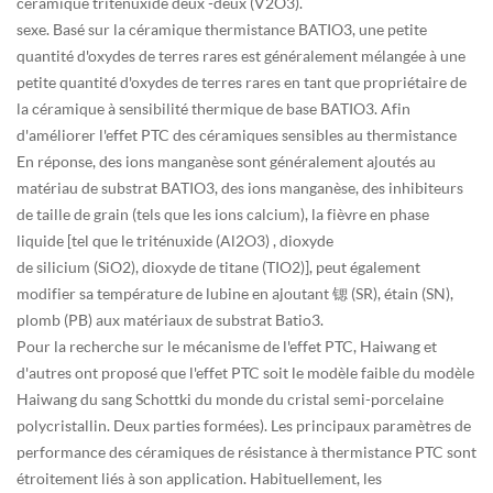
céramique triténuxide deux -deux (V2O3).
sexe. Basé sur la céramique thermistance BATIO3, une petite
quantité d'oxydes de terres rares est généralement mélangée à une
petite quantité d'oxydes de terres rares en tant que propriétaire de
la céramique à sensibilité thermique de base BATIO3. Afin
d'améliorer l'effet PTC des céramiques sensibles au thermistance
En réponse, des ions manganèse sont généralement ajoutés au
matériau de substrat BATIO3, des ions manganèse, des inhibiteurs
de taille de grain (tels que les ions calcium), la fièvre en phase
liquide [tel que le triténuxide (Al2O3) , dioxyde
de silicium (SiO2), dioxyde de titane (TIO2)], peut également
modifier sa température de lubine en ajoutant 锶 (SR), étain (SN),
plomb (PB) aux matériaux de substrat Batio3.
Pour la recherche sur le mécanisme de l'effet PTC, Haiwang et
d'autres ont proposé que l'effet PTC soit le modèle faible du modèle
Haiwang du sang Schottki du monde du cristal semi-porcelaine
polycristallin. Deux parties formées). Les principaux paramètres de
performance des céramiques de résistance à thermistance PTC sont
étroitement liés à son application. Habituellement, les