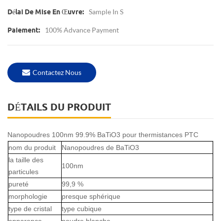
Sample In S
Délai De Mise En Œuvre:
100% Advance Payment
Paiement:
Contactez Nous
DÉTAILS DU PRODUIT
Nanopoudres 100nm 99.9% BaTiO3 pour thermistances PTC
nom du produit
Nanopoudres de BaTiO3
la taille des
100nm
particules
pureté
99,9 %
morphologie
presque sphérique
type de cristal
type cubique