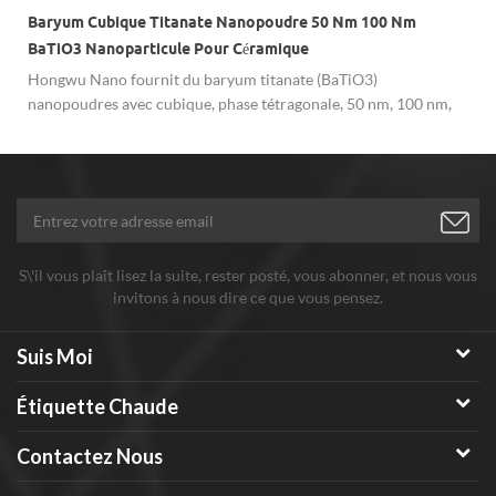
Baryum Cubique Titanate Nanopoudre 50 Nm 100 Nm
BaTiO3 Nanoparticule Pour Céramique
Hongwu Nano fournit du baryum titanate (BaTiO3)
nanopoudres avec cubique, phase tétragonale, 50 nm, 100 nm,
300-400 nm avec 99,9 %. Nano BaTiO3 la poudre est
principalement utilisée pour les matériaux électroniques en
céramique.
S\'il vous plaît lisez la suite, rester posté, vous abonner, et nous vous
invitons à nous dire ce que vous pensez.
Suis Moi
Étiquette Chaude
Contactez Nous