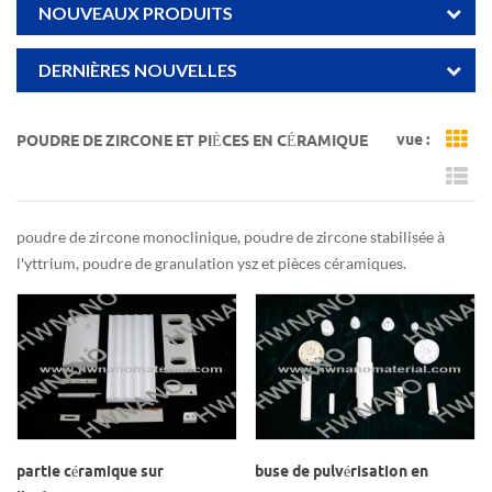
NOUVEAUX PRODUITS
DERNIÈRES NOUVELLES
vue :
POUDRE DE ZIRCONE ET PIÈCES EN CÉRAMIQUE
Gr
Li
poudre de zircone monoclinique, poudre de zircone stabilisée à
l'yttrium, poudre de granulation ysz et pièces céramiques.
partie céramique sur
buse de pulvérisation en