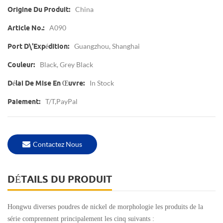
China
Origine Du Produit:
A090
Article No.:
Guangzhou, Shanghai
Port D\'expédition:
Black, Grey Black
Couleur:
In Stock
Délai De Mise En Œuvre:
T/T,PayPal
Paiement:
Contactez Nous
DÉTAILS DU PRODUIT
Hongwu diverses poudres de nickel de morphologie
les produits de la
série comprennent principalement les cinq suivants :