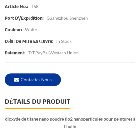
T68
Article No.:
Guangzhou,Shenzhen
Port D\'expédition:
White
Couleur:
In Stock
Délai De Mise En Œuvre:
T/T,PayPal,Western Union
Paiement:
Contactez Nous
DÉTAILS DU PRODUIT
dioxyde de titane nano poudre tio2 nanoparticules pour peintures à
l'huile