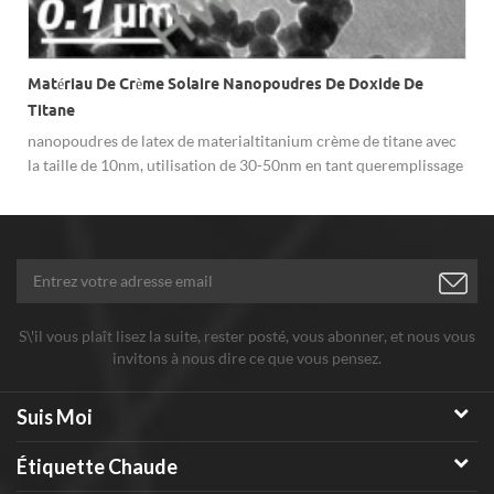
Matériau De Crème Solaire Nanopoudres De Doxide De
Titane
nanopoudres de latex de materialtitanium crème de titane avec
la taille de 10nm, utilisation de 30-50nm en tant queremplissage
en caoutchouc blanc.
S\'il vous plaît lisez la suite, rester posté, vous abonner, et nous vous
invitons à nous dire ce que vous pensez.
Suis Moi
Étiquette Chaude