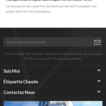
La nanoparticule superfine de haute pureté al2o3 possède une
phase alpha et une phase gama.
S\'il vous plaît lisez la suite, rester posté, vous abonner, et nous vous
invitons à nous dire ce que vous pensez.
Suis Moi
Étiquette Chaude
Contactez Nous