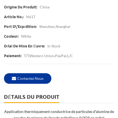
China
Origine Du Produit:
N617
Article No.:
Shenzhen,Shanghai
Port D\'expédition:
White
Couleur:
In Stock
Délai De Mise En Œuvre:
T/T,Western Union,PayPal,L/C
Paiement:
Contactez Nous
DÉTAILS DU PRODUIT
Application thermiquement conductrice de particules d'alumine de
poudre de micron de l'oxyde métallique Al2O3 en métal