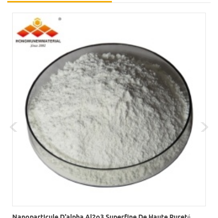
Nanoparticule D'alpha Al2o3 Superfine De Haute Pureté