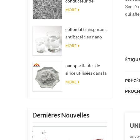
conducteur de
impossibles en
Scellé 
matériel Nanowires
réalité
MORE
qui affe
Ninws
colloïdal transparent
antibactérien nano
argent colloïdal
MORE
ÉTIQUE
nanoparticules de
silice utilisées dans la
résine époxyde,
PRÉCÉ
MORE
revêtement
PROCHA
superhydrophobe
poudre de nanosilice
Dernières Nouvelles
UN
envoy