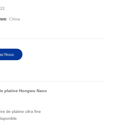
22
China
ion:
ez Nous
de platine Hongwu Nano
e de platine ultra fine
isponible.