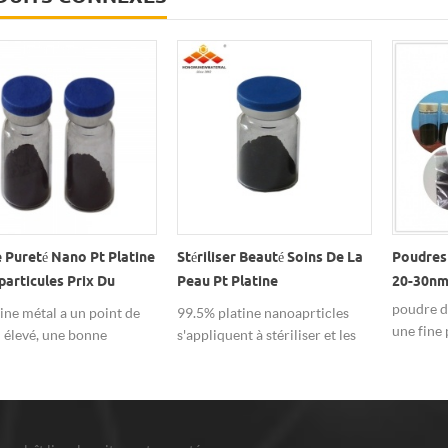
 Pureté Nano Pt Platine
Stériliser Beauté Soins De La
Poudres 
articules Prix Du
Peau Pt Platine
20-30n
yseur De Platine En
Nanoaproduits
poudre de
tine métal a un point de
99.5% platine nanoaprticles
re
une fine 
 élevé, une bonne
s'appliquent à stériliser et les
de bonne
tivité électrique et une
soins de beauté.
catalytiq
résistance à la
réelle b
ion, une résistance à
que la s
 température et une
la électr
ance au fluage à haute