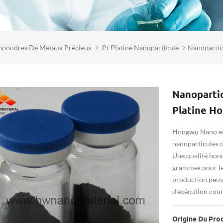
poudres De Métaux Précieux
Pt Platine Nanoparticule
Nanopartic
Nanoparti
Platine H
Hongwu Nano est 
nanoparticules d
Une qualité bonn
grammes pour le
production peuven
d'exécution cour
Origine Du Prod