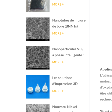
nanométrique de
MORE
phase Magnéli Ti₄O₇
Nanotubes de nitrure
de bore (BNNTs) :
charges de
MORE
dissipation
thermique à haute
Nanoparticules VO₂
conductivité
à phase intelligente :
thermique
réponse thermique
MORE
intelligente, conçues
Applic
sur mesure
L'utili
Les solutions
motos, 
d'impression 3D
d'oxyda
céramique de
MORE
être ut
précision
recherc
transforment les
Nouveau Nickel
structures
Stock