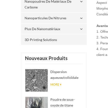
Nanopoudres De Matériaux De
Aspect 
Carbone
Morpho
Conditi
Nanoparticules De Nitrures
Avant
Plus De Nanomatériaux
1. Offre
2. Tech
3D Printing Solutions
3. Perso
4. Four
client 
Nouveaux Produits
Dispersion
aqueuse/colloïdale
de nano SiO₂
MORE
sphérique
monodisperse
Poudre de sous-
oxyde de titane