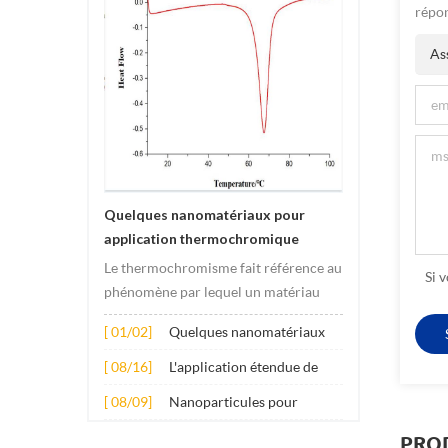
répon
Ass
Quelques nanomatériaux pour
application thermochromique
Le thermochromisme fait référence au
Si 
phénomène par lequel un matériau
subit des changements de couleur
[ 01/02]
Quelques nanomatériaux
sous l'effet des changements de
pour application
température. Ce changement est
[ 08/16]
L'application étendue de
thermochromique
généralement provoqué par des
plusieurs nanomatériaux
[ 08/09]
Nanoparticules pour
changements dans la structure
dans le béton
additifs lubrifiants anti-
électronique ou molécula...
PRO