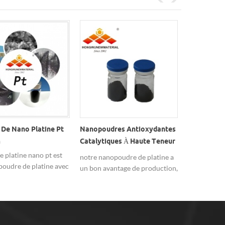
De Nano Platine Pt
Nanopoudres Antioxydantes
Poudre De 
m
Catalytiques À Haute Teneur
D'oxydatio
En Platine Pt
Forte Utili
 platine nano pt est
notre nanopoudre de platine a
poudre de n
Catalyseur
poudre de platine avec
un bon avantage de production,
30nm, 99,9
s propriétés
pourrait fournir la grande
utilisé com
ues et a une surface
quantité maintenant,
nano platine
eaucoup plus élevée
bienvenue à l'enquête.
urface géométrique de
ode.