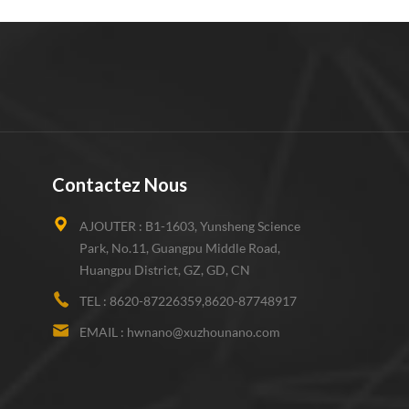
Contactez Nous
AJOUTER :
B1-1603, Yunsheng Science
Park, No.11, Guangpu Middle Road,
Huangpu District, GZ, GD, CN
TEL :
8620-87226359,8620-87748917
EMAIL :
hwnano@xuzhounano.com