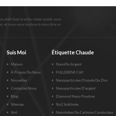
ous plaît lisez la suite, rester posté, vous
r, et nous vous invitons à nous dire ce
us pensez.
Suis Moi
Étiquette Chaude
Maison
Nanofils Argent
À Propos De Nous
FULLERENE C60
Nouvelles
Nanoparticules D'oxyde De Zinc
Contactez Nous
Nanoparticules D'argent
Blog
Diamond Nano Poudres
Sitemap
Sio2 Sublimée
Xml
Nanotubes De Carbone Conducteur