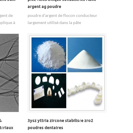
argent ag poudre
gent de
poudre d'argent de flocon conducteur
pplique à
largement utilisé dans la pâte
électronique, le caoutchouc conducteur,
l'encre conductrice, la peinture argentée
conductrice, etc.
%
3ysz yttria zircone stabilisée zro2
tériaux
poudres dentaires