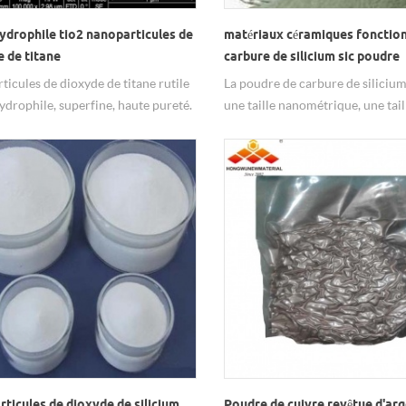
hydrophile tio2 nanoparticules de
matériaux céramiques fonction
 de titane
carbure de silicium sic poudre
ticules de dioxyde de titane rutile
La poudre de carbure de silicium
hydrophile, superfine, haute pureté.
une taille nanométrique, une tail
micronique et une taille de micr
largement utilisées dans les mat
céramiques fonctionnels.
ticules de dioxyde de silicium
Poudre de cuivre revêtue d'ar