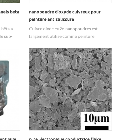
nels beta
nanopoudre d'oxyde cuivreux pour
peinture antisalissure
 bêta a
Cuivre oixde cu2o nanopoudres est
le sub-
largement utilisé comme peinture
on,
antisalissure.
ériaux
gent 5um
pâte électronique conductrice flake