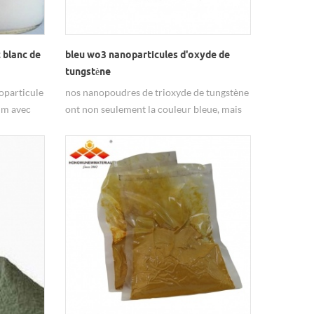
 blanc de
bleu wo3 nanoparticules d'oxyde de
tungstène
oparticule
nos nanopoudres de trioxyde de tungstène
0nm avec
ont non seulement la couleur bleue, mais
ont également la couleur jaune ou
pourpre.