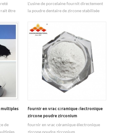
reté
L'usine de porcelaine fournit directement
rait être
la poudre dentaire de zircone stabilisée
excellente
par 3ysz et le bloc dentaire à bon prix.
 multiples
fournir en vrac céramique électronique
zircone poudre zirconium
ce de
fournir en vrac céramique électronique
ultiples
zircone poudre zirconium