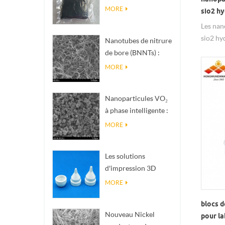
nanométrique de
MORE
sio2 h
phase Magnéli Ti₄O₇
Les nan
sio2 hy
Nanotubes de nitrure
hauteme
de bore (BNNTs) :
charges de
MORE
dissipation
thermique à haute
Nanoparticules VO₂
conductivité
à phase intelligente :
thermique
réponse thermique
MORE
intelligente, conçues
sur mesure
Les solutions
d'impression 3D
céramique de
MORE
précision
blocs d
transforment les
Nouveau Nickel
pour la
structures