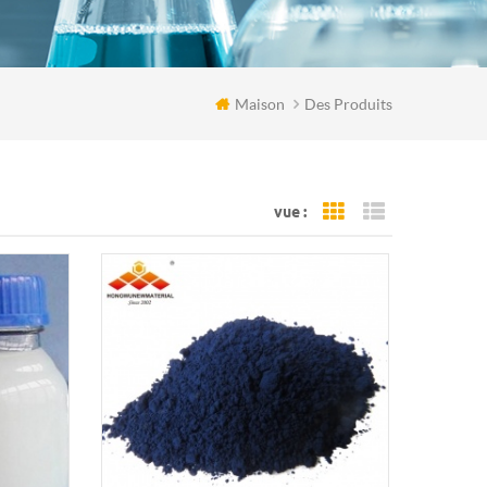
Maison
Des Produits
vue :
Grid View
List View