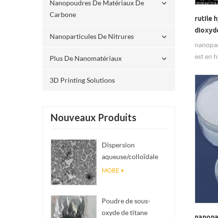
Nanopoudres De Matériaux De
Carbone
rutile 
dioxyde
Nanoparticules De Nitrures
nanopar
est en 
Plus De Nanomatériaux
3D Printing Solutions
Nouveaux Produits
Dispersion
aqueuse/colloïdale
de nano SiO₂
MORE
sphérique
monodisperse
Poudre de sous-
oxyde de titane
nanopar