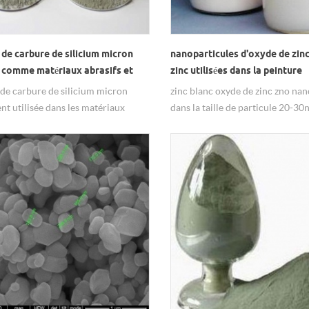
de carbure de silicium micron
nanoparticules d'oxyde de zinc
e comme matériaux abrasifs et
zinc utilisées dans la peinture
nts
de carbure de silicium micron
zinc blanc oxyde de zinc zno nan
nt utilisée dans les matériaux
dans la taille de particule 20-3
 et de polissage.
99,8% de pureté.