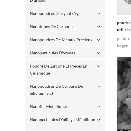
D'argent
Nanopoudres D'argent (ag)
poudre 
Nanotubes De Carbone
utilisé
polissa
poudre 
Nanopoudres De Métaux Précieux
largeme
abrasifs
Nanoparticules D'oxydes
Poudre De Zircone Et Pièces En
Céramique
Nanopoudres De Carbure De
Silicium (sic)
Nanofils Métalliques
Nanoparticules D'alliage Métallique