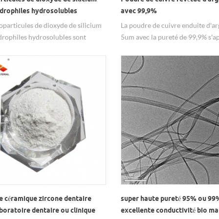
ydrophiles hydrosolubles
avec 99,9%
oparticules de dioxyde de silicium
La poudre de cuivre enduite d'ar
drophiles hydrosolubles sont
5um avec la pureté de 99,9% s'a
nt dispersées.
l'antistatique de & nbsp; métal.
e céramique zircone dentaire
super haute pureté 95% ou 99
boratoire dentaire ou clinique
excellente conductivité bio ma