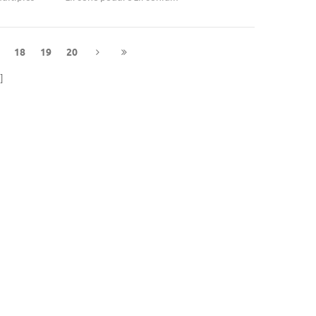
 - mwcnts.
18
19
20