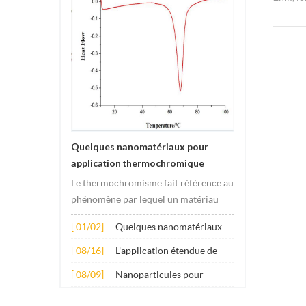
pureté d
industri
métalli
n'hésit
hwnano
remerci
plus de
l'indus
command
mesure 
de dédo
Quelques nanomatériaux pour
monde 
application thermochromique
Le thermochromisme fait référence au
phénomène par lequel un matériau
subit des changements de couleur
[ 01/02]
Quelques nanomatériaux
sous l'effet des changements de
pour application
température. Ce changement est
[ 08/16]
L'application étendue de
thermochromique
généralement provoqué par des
plusieurs nanomatériaux
[ 08/09]
Nanoparticules pour
changements dans la structure
dans le béton
additifs lubrifiants anti-
électronique ou molécula...