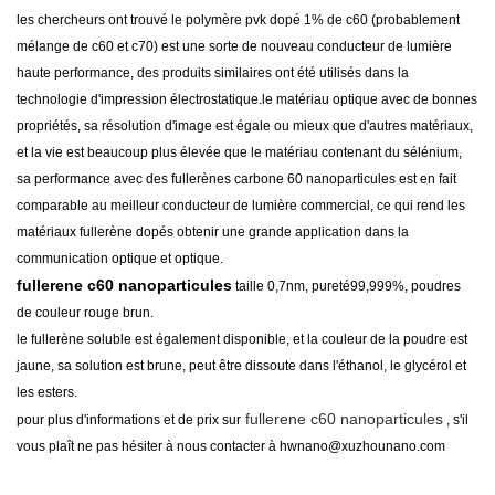
les chercheurs ont trouvé le polymère pvk dopé 1% de c60 (probablement
mélange de c60 et c70) est une sorte de nouveau conducteur de lumière
haute performance, des produits similaires ont été utilisés dans la
technologie d'impression électrostatique.le matériau optique avec de bonnes
propriétés, sa résolution d'image est égale ou mieux que d'autres matériaux,
et la vie est beaucoup plus élevée que le matériau contenant du sélénium,
sa performance avec des fullerènes carbone 60 nanoparticules est en fait
comparable au meilleur conducteur de lumière commercial, ce qui rend les
matériaux fullerène dopés obtenir une grande application dans la
communication optique et optique.
fullerene c60 nanoparticules
taille 0,7nm, pureté99,999%, poudres
de couleur rouge brun.
le fullerène soluble est également disponible, et la couleur de la poudre est
jaune, sa solution est brune, peut être dissoute dans l'éthanol, le glycérol et
les esters.
fullerene c60 nanoparticules
pour plus d'informations et de prix sur
, s'il
vous plaît ne pas hésiter à nous contacter à hwnano@xuzhounano.com