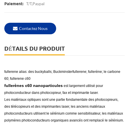
T/T,Paypal
Paiement:
Contactez Nous
DÉTAILS DU PRODUIT
fullerene
alias:
des buckyballs; Buckminsterfullerene; fullerène; le carbone
60; fullerene c60
fullerènes c60 nanoparticules
est largement utilisé pour
photoconducteur dans photocopieur, fax et imprimante laser.
Les matériaux optiques sont une partie fondamentale des photocopieurs,
des télécopieurs et des imprimantes laser, les anciens matériaux
photoconducteurs utilisent le sélénium comme sensibilisateur, les matériaux
polymères photoconducteurs organiques avancés ont remplacé le sélénium.