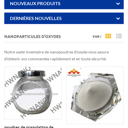
NOUVEAUX PRODUITS
DERNIÈRES NOUVELLES
vue :
NANOPARTICULES D'OXYDES
Grid Vi
Li
Notre vaste inventaire de nanopoudres d'oxyde vous assure
d'obtenir vos commandes rapidement et en toute sécurité.
poudres de granulation de