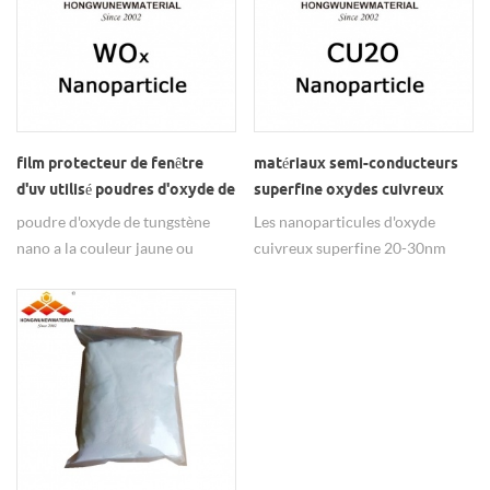
film protecteur de fenêtre
matériaux semi-conducteurs
d'uv utilisé poudres d'oxyde de
superfine oxydes cuivreux
tungstène bleu nano
nanoparticules
poudre d'oxyde de tungstène
Les nanoparticules d'oxyde
nano a la couleur jaune ou
cuivreux superfine 20-30nm
bleue, le bleu est largement
sont des matériaux semi-
utilisé dans les films de fenêtre
conducteurs, ont de bonnes
de protection UV.
performances
photocatalytiques.