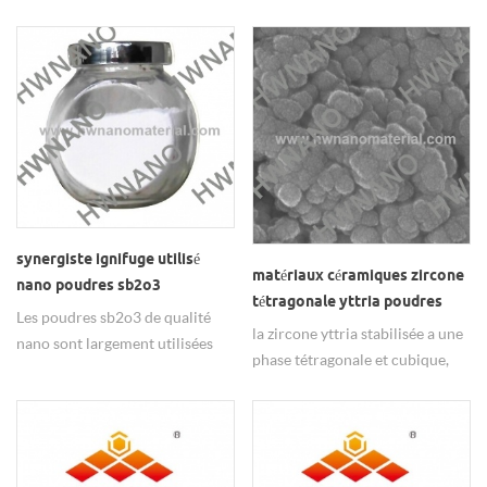
largement utilisé dans les
fonctionnels, largement utilisés
additifs d'alliage, les matériaux
dans les catalyseurs de synthèse
optiques.
organique.
synergiste ignifuge utilisé
matériaux céramiques zircone
nano poudres sb2o3
tétragonale yttria poudres
Les poudres sb2o3 de qualité
stabilisées
la zircone yttria stabilisée a une
nano sont largement utilisées
phase tétragonale et cubique,
dans les synergistes ignifuges.
largement utilisée dans les
matériaux céramiques.