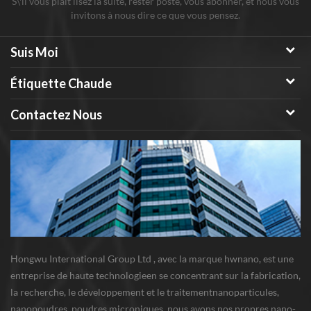
S\'il vous plaît lisez la suite, rester posté, vous abonner, et nous vous
invitons à nous dire ce que vous pensez.
Suis Moi
Étiquette Chaude
Contactez Nous
Hongwu International Group Ltd , avec la marque hwnano, est une
entreprise de haute technologieen se concentrant sur la fabrication,
la recherche, le développement et le traitementnanoparticules,
nanopoudres, poudres microniques. nous avons nos propres nano-