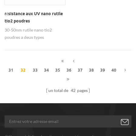
résistance aux UV nano rutile
tio2 poudres
30-50nm rutile nano tio2
poudres a deux types
hydrophile-lipophile, 99,9% de
pureté, largement utilisé dans
l'industrie du caoutchouc.
31
32
33
34
35
36
37
38
39
40
un total de
42
pages