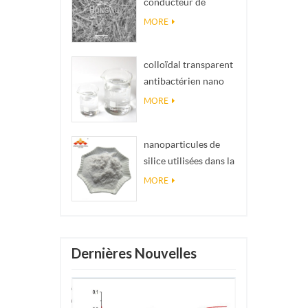
conducteur de
impossibles en
matériel Nanowires
réalité
MORE
Ninws
colloïdal transparent
antibactérien nano
argent colloïdal
MORE
nanoparticules de
silice utilisées dans la
résine époxyde,
MORE
revêtement
superhydrophobe
poudre de nanosilice
Dernières Nouvelles