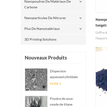
Nanopoudres De Matériaux De
Carbone
Nanoparticules De Nitrures
Nanopo
tungst
Plus De Nanomatériaux
serrag
L'offre 
l'export
3D Printing Solutions
ISO, as
qualité
d'échan
Nouveaux Produits
sont d
nm, 99,
Dispersion
aqueuse/colloïdale
de nano SiO₂
MORE
sphérique
monodisperse
Poudre de sous-
oxyde de titane