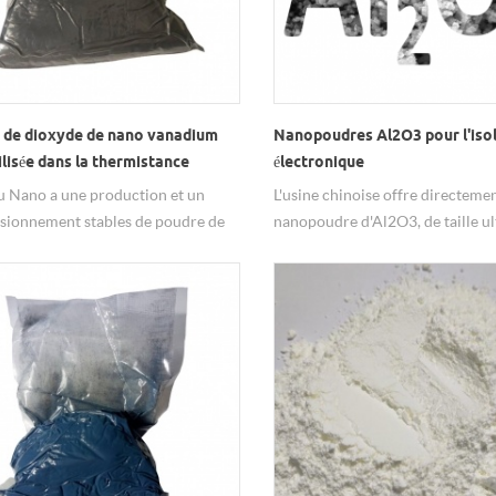
 de dioxyde de nano vanadium
Nanopoudres Al2O3 pour l'iso
lisée dans la thermistance
électronique
 Nano a une production et un
L'usine chinoise offre directemen
sionnement stables de poudre de
nanopoudre d'Al2O3, de taille ul
 de vanadium (VO2) en phase
haute pureté, de qualité et d'offre
nique de bonne qualité et à un prix
un prix avantageux. Que ce soit 
tif pour la production à petite
commande d'échantillon ou une
 et en série. Des poudres d'oxyde de
commande par lots, nous offron
um (IV) (W-VO2) dopées au
produits de qualité et notre serv
ne sont également disponibles avec
professionnel. N'importe quel b
pérature de transition de phase
bienvenue pour nous contacter !
.