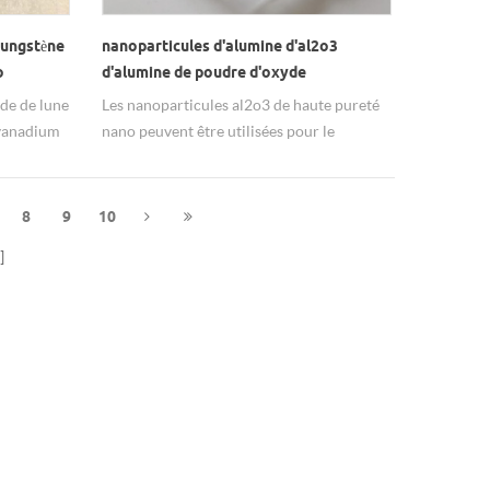
tungstène
nanoparticules d'alumine d'al2o3
o
d'alumine de poudre d'oxyde
d'aluminium pour le revêtement en
de de lune
Les nanoparticules al2o3 de haute pureté
poudre
 vanadium
nano peuvent être utilisées pour le
VO2)
revêtement en poudre.
alisé
phase
8
9
10