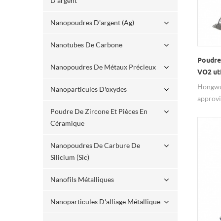
D'argent
Nanopoudres D'argent (ag)
Nanotubes De Carbone
Poudre
Nanopoudres De Métaux Précieux
VO2 uti
Hongwu
Nanoparticules D'oxydes
approvi
dioxyde
Poudre De Zircone Et Pièces En
monocli
Céramique
compéti
Nanopoudres De Carbure De
échelle
Silicium (sic)
v anadi
tungstè
Nanofils Métalliques
une tem
réglable
Nanoparticules D'alliage Métallique