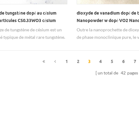
de tungstène dopé au césium
dioxyde de vanadium dopé de 
rticules CS0.33WO3 césium
Nanopowder w dopé VO2 Nan
 de tungstène
Particule W-VO2 Nano
ze de tungstène de césium est un
Outre la nanoprochette de dioxy
 typique de métal rare tungstène.
de phase monoclinique pure, le
ule chimique est CS0.33WO3. Il a
dopé au tungstène dioxyde (W-
cture cristalline similaire à celle
nanoparticule peut être personn
stène Bronze. Il a une structure
aussi, baisser la transition de la 
1
2
3
4
5
6
7
e d'Oxygen Octaèdron, de sorte
Température.
un total de
42
pages
ossède d'excellentes propriétés
ues, optiques et thermiques.