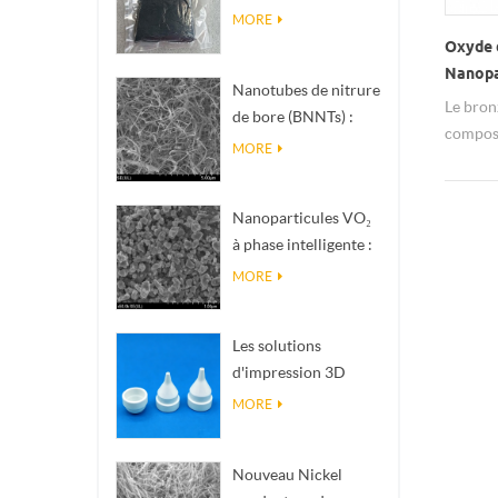
nanométrique de
MORE
phase Magnéli Ti₄O₇
Oxyde 
Nanopa
Nanotubes de nitrure
bronze
Le bron
de bore (BNNTs) :
composé
charges de
MORE
sa form
dissipation
une stru
thermique à haute
du tung
Nanoparticules VO₂
conductivité
spécial
à phase intelligente :
thermique
qu'il p
réponse thermique
MORE
mécaniq
intelligente, conçues
sur mesure
Les solutions
d'impression 3D
céramique de
MORE
précision
transforment les
Nouveau Nickel
structures