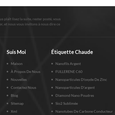
ous plaît lisez la suite, rester posté, vous
r, et nous vous invitons à nous dire ce
us pensez.
Suis Moi
Étiquette Chaude
Maison
Nanofils Argent
À Propos De Nous
FULLERENE C60
Nouvelles
Nanoparticules D'oxyde De Zinc
Contactez Nous
Nanoparticules D'argent
Blog
Diamond Nano Poudres
Sitemap
Sio2 Sublimée
Xml
Nanotubes De Carbone Conducteur