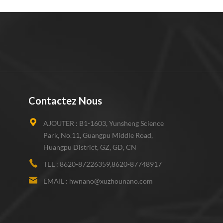
Contactez Nous
AJOUTER :
B1-1603, Yunsheng Science
Park, No.11, Guangpu Middle Road,
Huangpu District, GZ, GD, CN
TEL :
8620-87226359,8620-87748917
EMAIL :
hwnano@xuzhounano.com