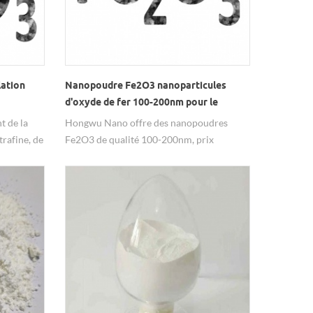
lation
Nanopoudre Fe2O3 nanoparticules
d'oxyde de fer 100-200nm pour le
polissage
t de la
Hongwu Nano offre des nanopoudres
trafine, de
Fe2O3 de qualité 100-200nm, prix
 stables, à
favorable, service professionnel, tout
pour une
besoin est bienvenu pour toute demande
s nos
ice
esoin