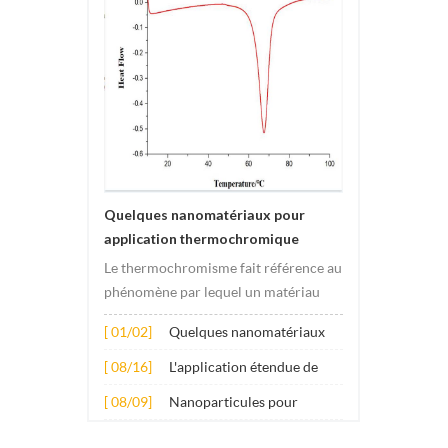
Quelques nanomatériaux pour
application thermochromique
Le thermochromisme fait référence au
phénomène par lequel un matériau
subit des changements de couleur
[ 01/02]
Quelques nanomatériaux
sous l'effet des changements de
pour application
température. Ce changement est
[ 08/16]
L'application étendue de
thermochromique
généralement provoqué par des
plusieurs nanomatériaux
[ 08/09]
Nanoparticules pour
changements dans la structure
dans le béton
additifs lubrifiants anti-
électronique ou molécula...