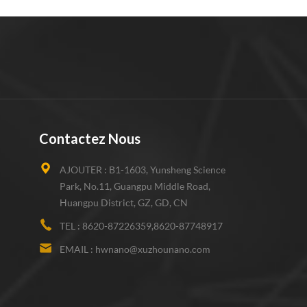
Contactez Nous
AJOUTER :
B1-1603, Yunsheng Science
Park, No.11, Guangpu Middle Road,
Huangpu District, GZ, GD, CN
TEL :
8620-87226359,8620-87748917
EMAIL :
hwnano@xuzhounano.com