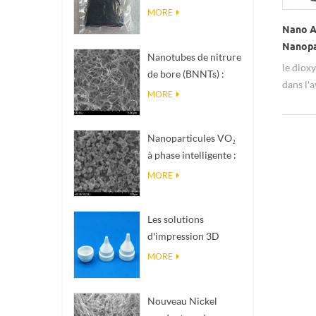
nanométrique de
MORE
phase Magnéli Ti₄O₇
Nano A
Nanopa
Nanotubes de nitrure
le diox
de bore (BNNTs) :
dans l'a
charges de
MORE
dissipation
thermique à haute
Nanoparticules VO₂
conductivité
à phase intelligente :
thermique
réponse thermique
MORE
intelligente, conçues
sur mesure
Les solutions
d'impression 3D
céramique de
MORE
précision
transforment les
Nouveau Nickel
structures