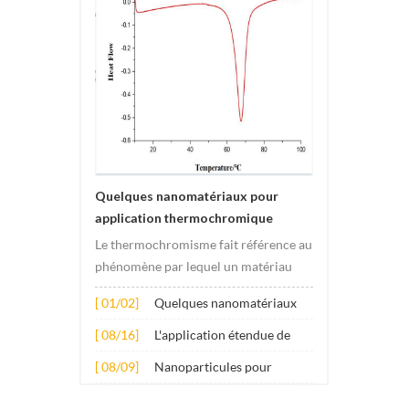
Quelques nanomatériaux pour
application thermochromique
Le thermochromisme fait référence au
phénomène par lequel un matériau
subit des changements de couleur
[ 01/02]
Quelques nanomatériaux
sous l'effet des changements de
pour application
température. Ce changement est
[ 08/16]
L'application étendue de
thermochromique
généralement provoqué par des
plusieurs nanomatériaux
[ 08/09]
Nanoparticules pour
changements dans la structure
dans le béton
additifs lubrifiants anti-
électronique ou molécula...