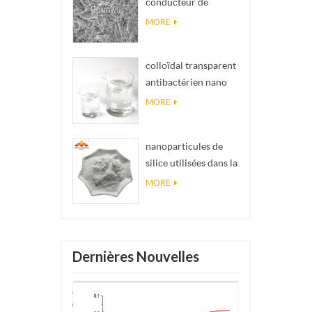
conducteur de
impossibles en
matériel Nanowires
réalité
MORE
Ninws
colloïdal transparent
antibactérien nano
argent colloïdal
MORE
nanoparticules de
silice utilisées dans la
résine époxyde,
MORE
revêtement
superhydrophobe
poudre de nanosilice
Dernières Nouvelles