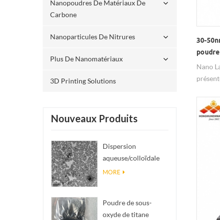
Nanopoudres De Matériaux De
matéria
Carbone
matéria
matéria
Nanoparticules De Nitrures
30-50n
varista
poudre
matéria
Plus De Nanomatériaux
nanopa
Nano La
présent
3D Printing Solutions
l'optiqu
chaleur,
présent
Nouveaux Produits
d'appli
l'impres
Dispersion
la céra
aqueuse/colloïdale
catalys
de nano SiO₂
MORE
sphérique
monodisperse
Poudre de sous-
oxyde de titane