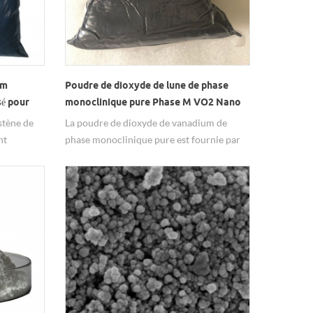
um
Poudre de dioxyde de lune de phase
sé pour
monoclinique pure Phase M VO2 Nano
aviolets
particule
stène de
La poudre de dioxyde de vanadium de
nt
phase monoclinique pure est fournie par
.
Hongwu Nano avec la taille de 100-
200NM. M-Phase VO2 Nano Les
particules sont un bon oxyde de métal
avec la transition de phase Propriétés.
dioxyde de vanadium dopé de tungstène
Nano la poudre peut être personnalisée
aussi.