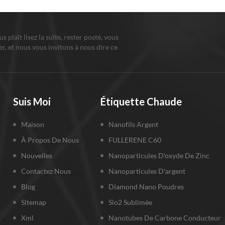
ous plaît lisez la suite, rester posté, vous
r, et nous vous invitons à nous dire ce
us pensez.
Suis Moi
Étiquette Chaude
Maison
Nanofils Argent
À Propos De Nous
FULLERENE C60
Nouvelles
Nanoparticules D'oxyde De Zinc
Contactez Nous
Nanoparticules D'argent
Blog
Diamond Nano Poudres
Sitemap
Sio2 Sublimée
Xml
Nanotubes De Carbone Conducteur