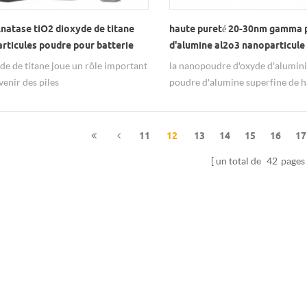
natase tiO2 dioxyde de titane
haute pureté 20-30nm gamma 
rticules poudre pour batterie
d'alumine al2o3 nanoparticule
d'aluminium
yde de titane joue un rôle important
la nanopoudre d'oxyde d'alumin
venir des piles
poudre d'alumine superfine de h
pureté a une phase alpha à 100-
une phase gamma à 20-30 nm.
11
12
13
14
15
16
17
un total de
42
pages