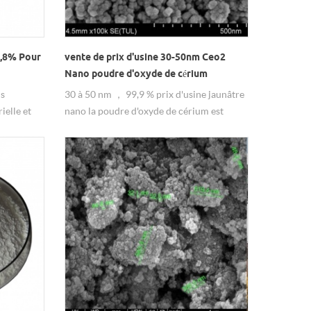
,8% Pour
vente de prix d'usine 30-50nm Ceo2
Nano poudre d'oxyde de cérium
ns
30 à 50 nm ， 99,9 % prix d'usine jaunâtre
ielle et
nano la poudre d'oxyde de cérium est
ble zno Les
largement utilisée dans le verre, la
iquées
céramique, l'électronique, les matériaux
le
luminescents, la poudre de polissage, etc.
e commande
qualité stable bon prix, contact Hongwu
ité, prix
maintenant!
nt