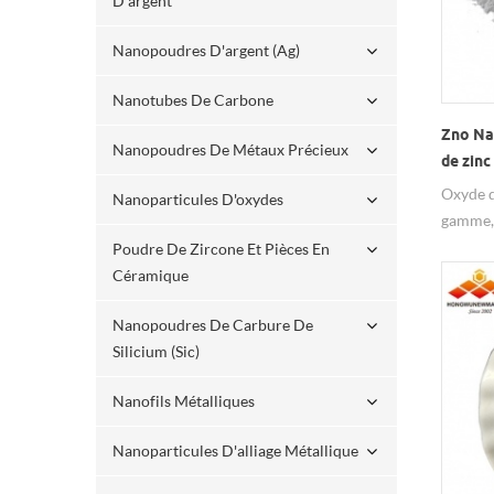
D'argent
Nanopoudres D'argent (ag)
Nanotubes De Carbone
Zno Na
Nanopoudres De Métaux Précieux
de zinc
Oxyde d
Nanoparticules D'oxydes
gamme, 
produit
Poudre De Zircone Et Pièces En
propriét
Céramique
migratio
Nanopoudres De Carbure De
piézoéle
Silicium (sic)
de dispe
est util
Nanofils Métalliques
magnéti
perform
Nanoparticules D'alliage Métallique
fabriqu
phospho