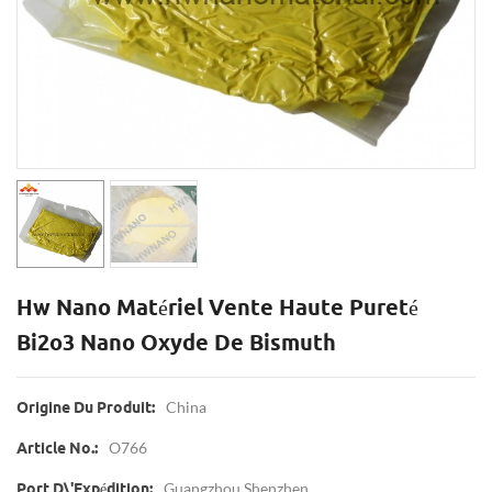
Hw Nano Matériel Vente Haute Pureté
Bi2o3 Nano Oxyde De Bismuth
China
Origine Du Produit:
O766
Article No.:
Guangzhou,Shenzhen
Port D\'expédition: