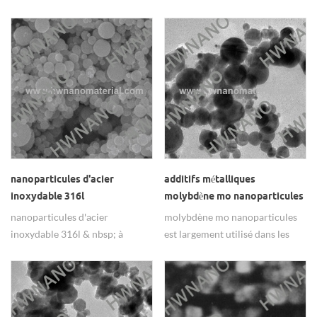
produire une ligne nano
pour le condensateur.
tungstène.
nanoparticules d'acier
additifs métalliques
inoxydable 316l
molybdène mo nanoparticules
nanoparticules d'acier
molybdène mo nanoparticules
inoxydable 316l & nbsp; à
est largement utilisé dans les
vendre des fournisseurs de
additifs métalliques.
porcelaine