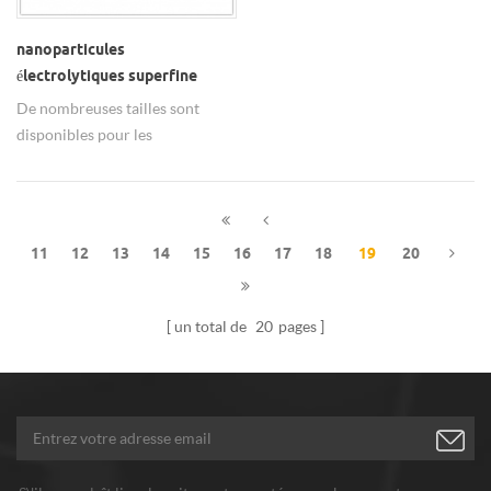
nanoparticules
électrolytiques superfine
20nm cu, nanopoudre de
De nombreuses tailles sont
cuivre dans chimique
disponibles pour les
nanoparticules de cuivre de
qualité nanométrique à micro
grade.
11
12
13
14
15
16
17
18
19
20
un total de
20
pages