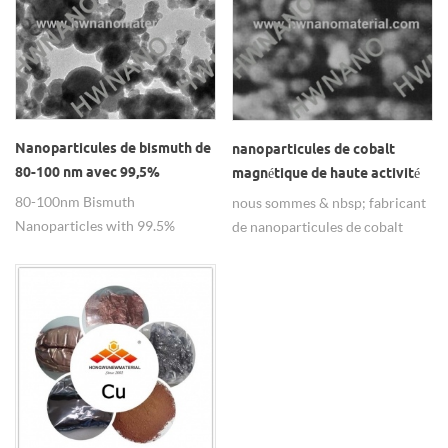
Nanoparticules de bismuth de
nanoparticules de cobalt
80-100 nm avec 99,5%
magnétique de haute activité
80-100nm Bismuth
nous sommes & nbsp; fabricant
Nanoparticles with 99.5%
de nanoparticules de cobalt
purity use as the huile de
megnetic de haute activité.
graissage .