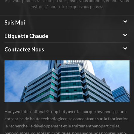
S\'il vous plaît lisez la suite, rester posté, vous abonner, et nous vous
invitons à nous dire ce que vous pensez.
Suis Moi
Étiquette Chaude
Contactez Nous
Hongwu International Group Ltd , avec la marque hwnano, est une
entreprise de haute technologieen se concentrant sur la fabrication,
la recherche, le développement et le traitementnanoparticules,
nanopoudres, poudres microniques. nous avons nos propres nano-