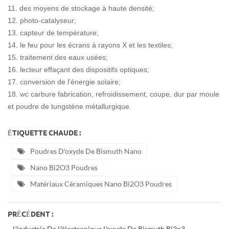
11. des moyens de stockage à haute densité;
12. photo-catalyseur;
13. capteur de température;
14. le feu pour les écrans à rayons X et les textiles;
15. traitement des eaux usées;
16. lecteur effaçant des dispositifs optiques;
17. conversion de l'énergie solaire;
18. wc carbure fabrication, refroidissement, coupe, dur par moule
et poudre de tungstène métallurgique.
ÉTIQUETTE CHAUDE :
Poudres D'oxyde De Bismuth Nano
Nano Bi2O3 Poudres
Matériaux Céramiques Nano Bi2O3 Poudres
PRÉCÉDENT :
L'industrie De L'électronique L'oxyde De Bismuth Bi2o3