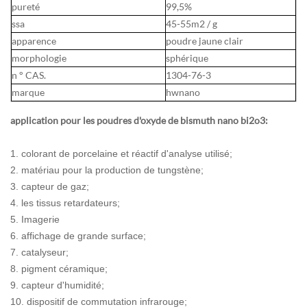
pureté
99,5%
ssa
45-55m2 / g
apparence
poudre jaune clair
morphologie
sphérique
n ° CAS.
1304-76-3
marque
hwnano
application pour les poudres d'oxyde de bismuth nano bi2o3:
1. colorant de porcelaine et réactif d'analyse utilisé;
2. matériau pour la production de tungstène;
3. capteur de gaz;
4. les tissus retardateurs;
5. Imagerie
6. affichage de grande surface;
7. catalyseur;
8. pigment céramique;
9. capteur d'humidité;
10. dispositif de commutation infrarouge;