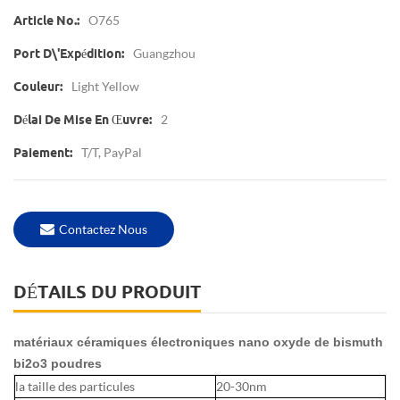
O765
Article No.:
Guangzhou
Port D\'expédition:
Light Yellow
Couleur:
2
Délai De Mise En Œuvre:
T/T, PayPal
Paiement:
Contactez Nous
DÉTAILS DU PRODUIT
matériaux céramiques électroniques nano oxyde de bismuth
bi2o3 poudres
la taille des particules
20-30nm