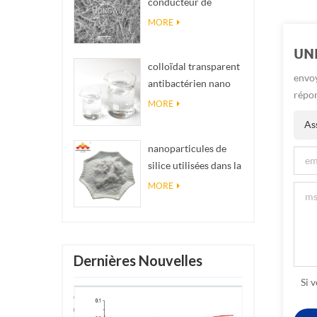
conducteur de
impossibles en
matériel Nanowires
réalité
MORE
Ninws
UN
colloïdal transparent
envoy
antibactérien nano
répon
argent colloïdal
MORE
Ass
nanoparticules de
silice utilisées dans la
résine époxyde,
MORE
revêtement
superhydrophobe
poudre de nanosilice
Dernières Nouvelles
Si 