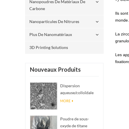
Nanopoudres De Matériaux De
Carbone
Ils son
monde. 
Nanoparticules De Nitrures
La zirc
Plus De Nanomatériaux
granulo
3D Printing Solutions
Les app
fixatio
Nouveaux Produits
Dispersion
aqueuse/colloïdale
de nano SiO₂
MORE
sphérique
monodisperse
Poudre de sous-
oxyde de titane