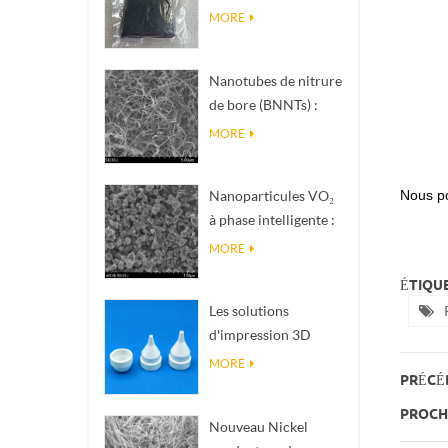
nanométrique de
MORE
phase Magnéli Ti₄O₇
Nanotubes de nitrure
de bore (BNNTs) :
charges de
MORE
dissipation
thermique à haute
Nous po
Nanoparticules VO₂
conductivité
à phase intelligente :
thermique
réponse thermique
MORE
intelligente, conçues
ÉTIQUE
sur mesure
Les solutions
d'impression 3D
céramique de
MORE
PRÉCÉ
précision
transforment les
PROCHA
Nouveau Nickel
structures