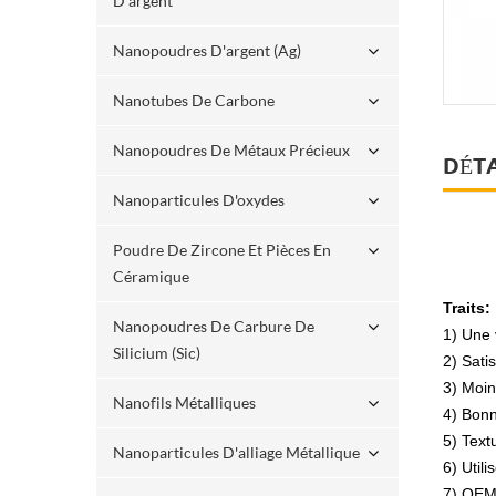
D'argent
Nanopoudres D'argent (ag)
Nanotubes De Carbone
Nanopoudres De Métaux Précieux
DÉTA
Nanoparticules D'oxydes
Poudre De Zircone Et Pièces En
Céramique
Traits:
Nanopoudres De Carbure De
1) Une 
Silicium (sic)
2) Sati
3) Moin
Nanofils Métalliques
4) Bonn
5) Textu
Nanoparticules D'alliage Métallique
6) Util
7) OEM