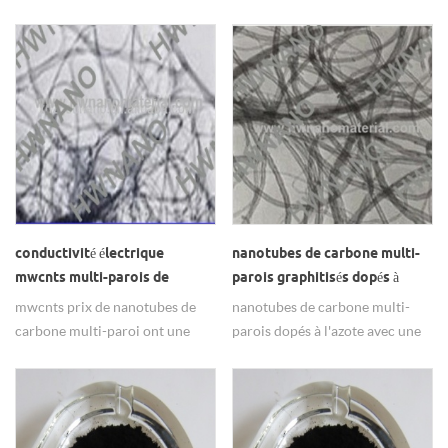
d'excellentes performances
de pureté et de couleur noire, il
d'émission de champ, Léger.
est principalement utilisé dans
la conductivité.
conductivité électrique
nanotubes de carbone multi-
mwcnts multi-parois de
parois graphitisés dopés à
carbone nanotubes prix
l'azote utilisés dans les
mwcnts prix de nanotubes de
nanotubes de carbone multi-
matériaux d'électrode
carbone multi-paroi ont une
parois dopés à l'azote avec une
excellente conductivité
grande pureté de 99%.
électrique et la résistance
mécanique