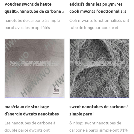
Poudres swcnt de haute
additifs dans les polymères
qualité, nanotube de carbone à
cooh mwcnts fonctionnalisés
paroi unique pour matériaux
nanotube de carbone à simple
Coh mwcnts fonctionnalisés ont
ferroélectriques utilisés
paroi avec les propriétés
tube de longueur courte et
électriques, mécaniques et de
longue, principalement utilisé
stabilité chimique uniques qui
dans les additifs de polymères.
sont utilisées pour fabriquer les
dispositifs d'émission de champ,
etc.
matériaux de stockage
swcnt nanotubes de carbone à
d'énergie dwcnts nanotubes
simple paroi
de carbone à double paroi
Les nanotubes de carbone à
& nbsp; swcnt nanotubes de
double paroi dwcnts ont
carbone à paroi simple ont 91%