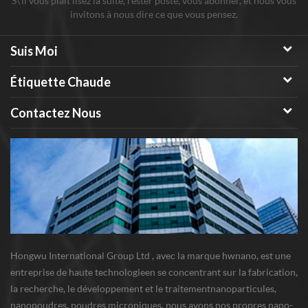
S\'il vous plaît lisez la suite, rester posté, vous abonner, et nous vous
invitons à nous dire ce que vous pensez.
Suis Moi
Étiquette Chaude
Contactez Nous
Hongwu International Group Ltd , avec la marque hwnano, est une
entreprise de haute technologieen se concentrant sur la fabrication,
la recherche, le développement et le traitementnanoparticules,
nanopoudres, poudres microniques. nous avons nos propres nano-