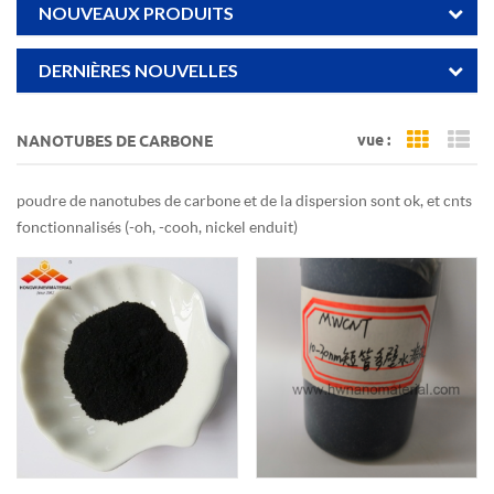
NOUVEAUX PRODUITS
DERNIÈRES NOUVELLES
vue :
NANOTUBES DE CARBONE
Grid Vi
Li
poudre de nanotubes de carbone et de la dispersion sont ok, et cnts
fonctionnalisés (-oh, -cooh, nickel enduit)