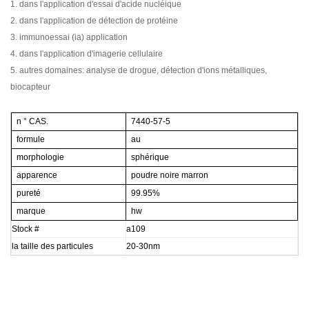
1. dans l'application d'essai d'acide nucléique
2. dans l'application de détection de protéine
3. immunoessai (ia) application
4. dans l'application d'imagerie cellulaire
5. autres domaines: analyse de drogue, détection d'ions métalliques,
biocapteur
n ° CAS.
7440-57-5
formule
au
morphologie
sphérique
apparence
poudre noire marron
pureté
99.95%
marque
hw
Stock #
a109
la taille des particules
20-30nm