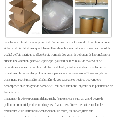
avec l'accélérationle développement de l'économie, les matériaux de décoration intérieure
et les produits chimiques quotidiensutilisés dans la vie urbaine ont gravement pollué la
qualité de l'air intérieur et affectéla vie normale des gens. la pollution de l'air intérieur a
suscité une attention générale,le principal polluant de la ville est de matériaux de
décoration de construction libérésle formaldéhyde, le toluène et d'autres substances
organiques, le courantles polluants n'ont pas encore de traitement efficace. oxyde de
titane nano peut êtreirradiés à la lumière de ces substances nocives peuvent être
décomposés enle dioxyde de carbone et l'eau pour atteindre l'objectif de la purification de
l'air intérieur.
maintenant le développement del'industrie, l'atmosphère a subi un grand degré de
pollution. industrielproduction d'oxydes d'azote, de sulfures, de petites molécules
organiques et de l'automobile,échappement de moto, un impact grave sur