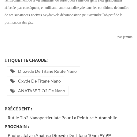
l'environnement de la vie humaine, de sorte quela santé des gens a été grandement
affectée. par conséquent, en utilisant nano titanedioxyde dans les conditions de lumière
de ces substances nocives oxydativela décomposition peut atteindre l'objectif de la
purification des gaz.
par jemma
ÉTIQUETTE CHAUDE :
Dioxyde De Titane Rutile Nano
Oxyde De Titane Nano
ANATASE TIO2 De Nano
PRÉCÉDENT :
Rutile Tio2 Nanoparticulate Pour La Peinture Automobile
PROCHAIN :
Photocatalyse Anatase Dioxyde De Titane 10nm 99,9%