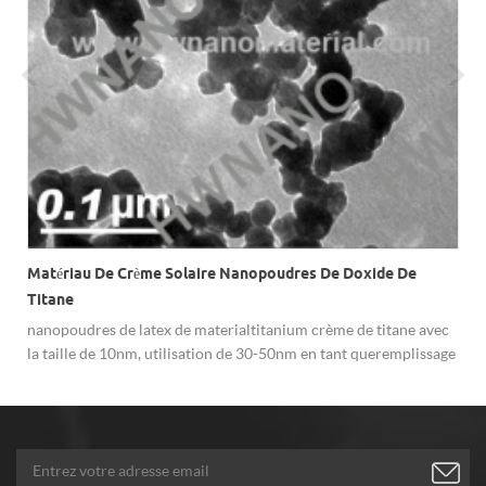
Matériau De Crème Solaire Nanopoudres De Doxide De
Titane
nanopoudres de latex de materialtitanium crème de titane avec
la taille de 10nm, utilisation de 30-50nm en tant queremplissage
en caoutchouc blanc.