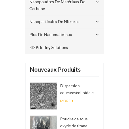
Nanopoudres De Matériaux De
Carbone
Nanoparticules De Nitrures
Plus De Nanomatériaux
3D Printing Solutions
Nouveaux Produits
Dispersion
aqueuse/colloïdale
de nano SiO₂
MORE
sphérique
monodisperse
Poudre de sous-
oxyde de titane