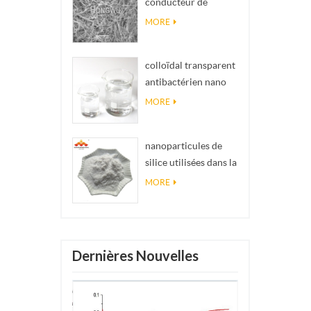
conducteur de
impossibles en
matériel Nanowires
réalité
MORE
Ninws
colloïdal transparent
antibactérien nano
argent colloïdal
MORE
nanoparticules de
silice utilisées dans la
résine époxyde,
MORE
revêtement
superhydrophobe
poudre de nanosilice
Dernières Nouvelles