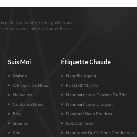
ous plaît lisez la suite, rester posté, vous
r, et nous vous invitons à nous dire ce
us pensez.
Suis Moi
Étiquette Chaude
Maison
Nanofils Argent
À Propos De Nous
FULLERENE C60
Nouvelles
Nanoparticules D'oxyde De Zinc
Contactez Nous
Nanoparticules D'argent
Blog
Diamond Nano Poudres
Sitemap
Sio2 Sublimée
Xml
Nanotubes De Carbone Conducteur