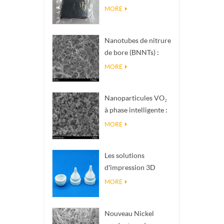
nanométrique de
MORE
phase Magnéli Ti₄O₇
Nanotubes de nitrure
de bore (BNNTs) :
charges de
MORE
dissipation
thermique à haute
Nanoparticules VO₂
conductivité
à phase intelligente :
thermique
réponse thermique
MORE
intelligente, conçues
sur mesure
Les solutions
d'impression 3D
céramique de
MORE
précision
transforment les
Nouveau Nickel
structures