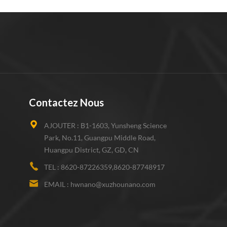
Contactez Nous
AJOUTER :
B1-1603, Yunsheng Science
Park, No.11, Guangpu Middle Road,
Huangpu District, GZ, GD, CN
TEL :
8620-87226359,8620-87748917
EMAIL :
hwnano@xuzhounano.com