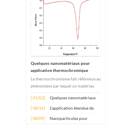
Quelques nanomatériaux pour
application thermochromique
Le thermochromisme fait référence au
phénomène par lequel un matériau
subit des changements de couleur
[ 01/02]
Quelques nanomatériaux
sous l'effet des changements de
pour application
température. Ce changement est
[ 08/16]
L'application étendue de
thermochromique
généralement provoqué par des
plusieurs nanomatériaux
[ 08/09]
Nanoparticules pour
changements dans la structure
dans le béton
additifs lubrifiants anti-
électronique ou molécula...