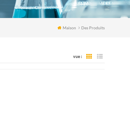
Maison
Des Produits
vue :
Grid View
List View