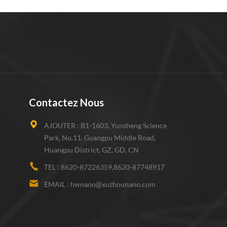
Contactez Nous
AJOUTER :
B1-1603, Yunsheng Science
Park, No.11, Guangpu Middle Road,
Huangpu District, GZ, GD, CN
TEL :
8620-87226359,8620-87748917
EMAIL :
hwnano@xuzhounano.com