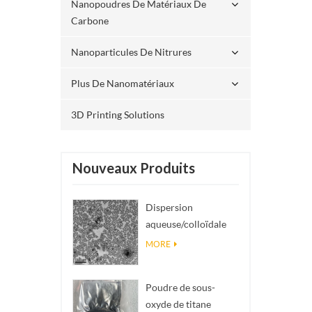
Nanopoudres De Matériaux De
Carbone
Nanoparticules De Nitrures
Plus De Nanomatériaux
3D Printing Solutions
Nouveaux Produits
Dispersion
aqueuse/colloïdale
de nano SiO₂
MORE
sphérique
monodisperse
Poudre de sous-
oxyde de titane