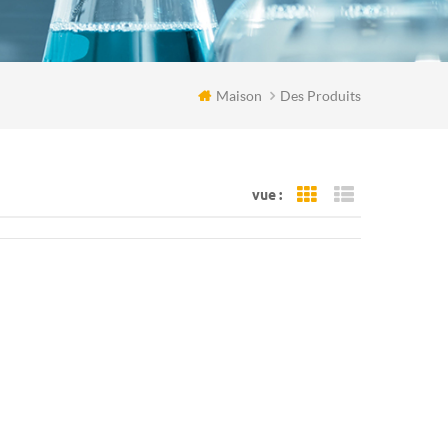
Maison
Des Produits
vue :
Grid View
List View