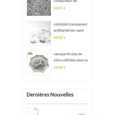
conducteur de
impossibles en
matériel Nanowires
réalité
MORE
Ninws
colloïdal transparent
antibactérien nano
argent colloïdal
MORE
nanoparticules de
silice utilisées dans la
résine époxyde,
MORE
revêtement
superhydrophobe
poudre de nanosilice
Dernières Nouvelles