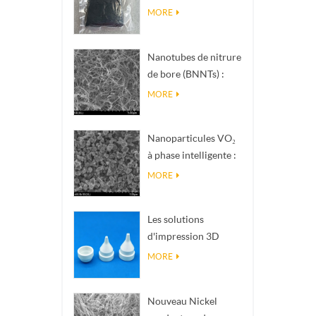
nanométrique de
MORE
phase Magnéli Ti₄O₇
Nanotubes de nitrure
de bore (BNNTs) :
charges de
MORE
dissipation
thermique à haute
Nanoparticules VO₂
conductivité
à phase intelligente :
thermique
réponse thermique
MORE
intelligente, conçues
sur mesure
Les solutions
d'impression 3D
céramique de
MORE
précision
transforment les
Nouveau Nickel
structures