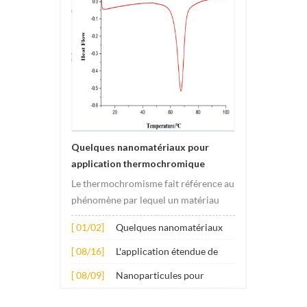
Quelques nanomatériaux pour
application thermochromique
Le thermochromisme fait référence au
phénomène par lequel un matériau
subit des changements de couleur
[ 01/02]
Quelques nanomatériaux
sous l'effet des changements de
pour application
température. Ce changement est
[ 08/16]
L'application étendue de
thermochromique
généralement provoqué par des
plusieurs nanomatériaux
[ 08/09]
Nanoparticules pour
changements dans la structure
dans le béton
additifs lubrifiants anti-
électronique ou molécula...