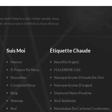
ous plaît lisez la suite, rester posté, vous
r, et nous vous invitons à nous dire ce
us pensez.
Suis Moi
Étiquette Chaude
Maison
Nanofils Argent
À Propos De Nous
FULLERENE C60
Nouvelles
Nanoparticules D'oxyde De Zinc
Contactez Nous
Nanoparticules D'argent
Blog
Diamond Nano Poudres
Sitemap
Sio2 Sublimée
Xml
Nanotubes De Carbone Conducteur