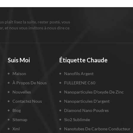
ous plaît lisez la suite, rester posté, vous
r, et nous vous invitons à nous dire ce
us pensez.
Suis Moi
Étiquette Chaude
Maison
Nanofils Argent
À Propos De Nous
FULLERENE C60
Nouvelles
Nanoparticules D'oxyde De Zinc
Contactez Nous
Nanoparticules D'argent
Blog
Diamond Nano Poudres
Sitemap
Sio2 Sublimée
Xml
Nanotubes De Carbone Conducteur