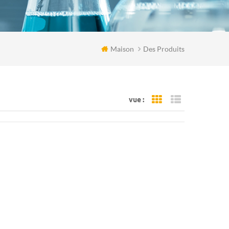
Maison
Des Produits
vue :
Grid View
List View