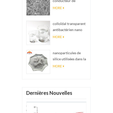
conducteur de
impossibles en
matériel Nanowires
réalité
MORE
Ninws
colloïdal transparent
antibactérien nano
argent colloïdal
MORE
nanoparticules de
silice utilisées dans la
résine époxyde,
MORE
revêtement
superhydrophobe
poudre de nanosilice
Dernières Nouvelles