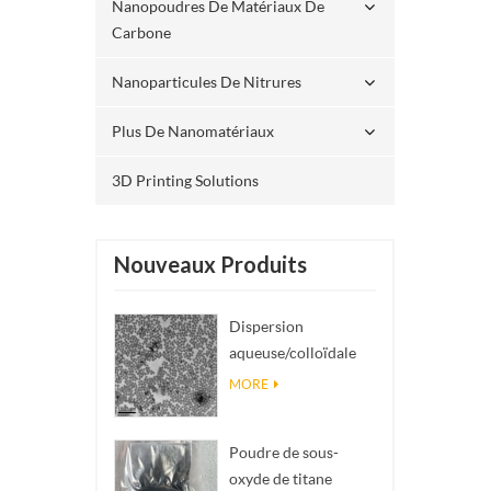
Nanopoudres De Matériaux De
Carbone
Nanoparticules De Nitrures
Plus De Nanomatériaux
3D Printing Solutions
Nouveaux Produits
Dispersion
aqueuse/colloïdale
de nano SiO₂
MORE
sphérique
monodisperse
Poudre de sous-
oxyde de titane