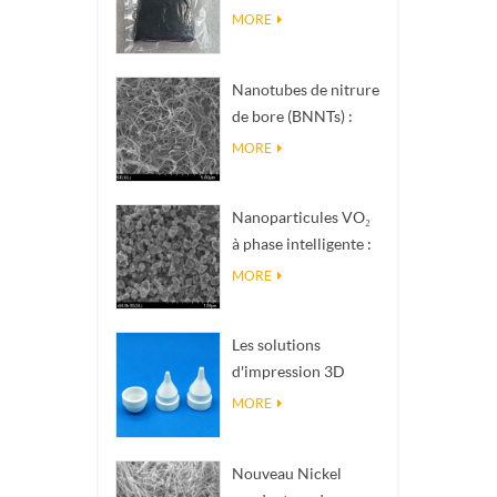
nanométrique de
MORE
phase Magnéli Ti₄O₇
Nanotubes de nitrure
de bore (BNNTs) :
charges de
MORE
dissipation
thermique à haute
Nanoparticules VO₂
conductivité
à phase intelligente :
thermique
réponse thermique
MORE
intelligente, conçues
sur mesure
Les solutions
d'impression 3D
céramique de
MORE
précision
transforment les
Nouveau Nickel
structures