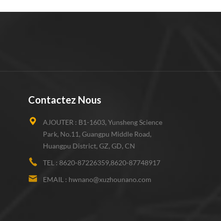
Contactez Nous
AJOUTER :
B1-1603, Yunsheng Science
Park, No.11, Guangpu Middle Road,
Huangpu District, GZ, GD, CN
TEL :
8620-87226359,8620-87748917
EMAIL :
hwnano@xuzhounano.com