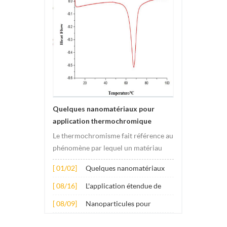
Quelques nanomatériaux pour
application thermochromique
Le thermochromisme fait référence au
phénomène par lequel un matériau
subit des changements de couleur
[ 01/02]
Quelques nanomatériaux
sous l'effet des changements de
pour application
température. Ce changement est
[ 08/16]
L'application étendue de
thermochromique
généralement provoqué par des
plusieurs nanomatériaux
[ 08/09]
Nanoparticules pour
changements dans la structure
dans le béton
additifs lubrifiants anti-
électronique ou molécula...